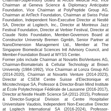
Chairman-Supervisory Board at Arctos Medical AG, Vice
Chairman at Geneva Science & Diplomacy Anticipator
Foundation, Vice Chairman at PolyPeptide Group AG,
Chairman at ArtTech Foundation, Chairman at Swiss Polar
Foundation, Independent Non-Executive Director at Nestlé
SA, Director at Logitech, Inc., Director at Montreux Jazz
Festival Foundation, Director at Verbier Festival, Director at
Claude Nobs Foundation, Member-Governors Board at
Constructor University Bremen Ggmbh, Senior Partner at
NanoDimension Management Ltd., Member at The
Singapore Biomedical Sciences Intl Advisory Council, and
Member-Foundation Board at WYSS Center.
Former jobs include Chairman at Novartis BioVentures AG,
Chairman-Biomaterials & Cellular Technology at Brown
University (1984-1992), Vice Chairman at Lonza Group AG
(2014-2020), Chairman at Novartis Venture (2014-2023),
Director at CSEM Centre Suisse d'Electronique et
Microtechnique SA, Professor & Director-Brain Mind Institute
at École Polytechnique Fédérale de Lausanne (2016-2017),
Director at Nestle Health Science SA (2011-2015), Professor
& Director-Surgical Division at Centre Hospitalier
Universitaire Vaudois, Independent Non-Executive Director
at Logitech International SA (2016-2024), Professor-