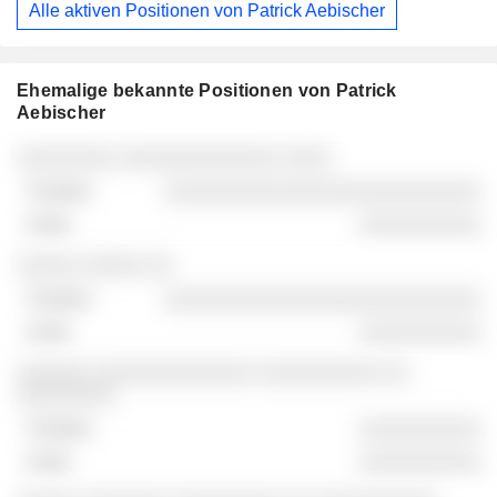
Alle aktiven Positionen von Patrick Aebischer
Ehemalige bekannte Positionen von Patrick
Aebischer
Unternehmen
Position
Ende
░░░░░░░░ ░░░░░░░░░░░░░ ░░░░
░░░░░░░░░░░░░░░░░░░░░░░░░░
░░░░░░░░░░
░░░░░ ░░░░░ ░░
░░░░░░░░░░░░░░░░░░░░░░░░░░
░░░░░░░░░░
░░░░░░ ░░░░░░░░░░░░░ ░░░░░░░░░░ ░░
░░░░░░░░
░░░░░░░░░░
░░░░░░░░░░