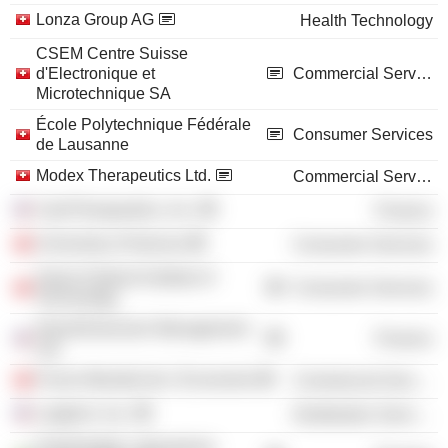
Lonza Group AG
Health Technology
CSEM Centre Suisse
d'Electronique et
Commercial Services
Microtechnique SA
École Polytechnique Fédérale
Consumer Services
de Lausanne
Modex Therapeutics Ltd.
Commercial Services
CytoTherapuetics, Inc.
Finance
University of Geneva
Consumer Services
Swiss Federal Institute of
Consumer Services
Technology
NanoDimension Management
Finance
Ltd.
Forum Mondial de L'Economie
Commercial Services
Logitech, Inc.
Distribution Services
PolyPeptide Laboratories