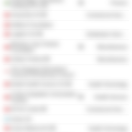
Finance
Holding (PPL) AB
Amazentis SA
Commercial Services
Defitech Foundation
Logitech SA
Distribution Services
Montreux Jazz Festival
Miscellaneous
Foundation
Verbier Festival
Miscellaneous
The Singapore Biomedical
Sciences Intl Advisory Council
Nestle Health Science SA
Health Technology
Centre Hospitalier Universitaire
Health Services
Vaudois
WYSS Center
Commercial Services
Arctos SA
Arctos Medical AG
Health Technology