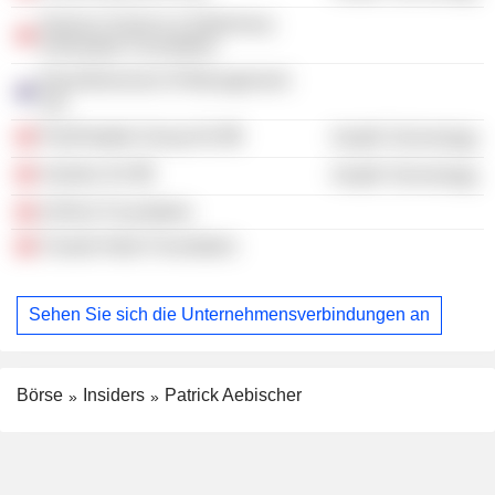
Geneva Science & Diplomacy
Anticipator Foundation
Nanodimension III Management
Ltd.
PolyPeptide Group AG
Health Technology
Vandria SA
Health Technology
ArtTech Foundation
Claude Nobs Foundation
Sehen Sie sich die Unternehmensverbindungen an
Börse
Insiders
Patrick Aebischer