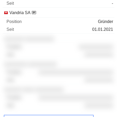
-
Vandria SA
Gründer
01.01.2021
░░░░░░░ ░░░░░░░░░░
░░░░░░░░░░░░
░░░░░░░░░░
░░░░░░░░ ░░░░░░░░░░
░░░░░░░░░░░░░░░░░░░░░░░░░░
░░░░░░░░░░
░░░░░░ ░░░░ ░░░░░░░░░░
░░░░░░░░░░░░░░░░░░░░░░░░░░
░░░░░░░░░░