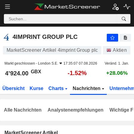
4IMPRINT GROUP PLC
4’924.00
p
-1.52%
4IMPRINT GROUP PLC
MarketScreener Artikel 4imprint Group plc
Aktien
Markt geschlossen -
London S.E.
17:35:07 07.08.2026
Veränd. 1. Jan.
GBX
-1.52%
4’924.00
+28.06%
Übersicht
Kurse
Charts
Nachrichten
Unterneh
Alle Nachrichten
Analystenempfehlungen
Wichtige F
MarketScreener Artikel