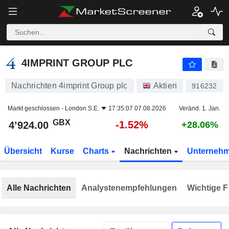
4IMPRINT GROUP PLC
4’924.00
p
-1.52%
4IMPRINT GROUP PLC
Nachrichten 4imprint Group plc
Aktien
916232
Markt geschlossen -
London S.E.
17:35:07 07.08.2026
Veränd. 1. Jan.
GBX
-1.52%
4’924.00
+28.06%
Übersicht
Kurse
Charts
Nachrichten
Unterneh
Alle Nachrichten
Analystenempfehlungen
Wichtige F