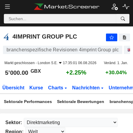
4IMPRINT GROUP PLC
5’000.00
p
+2.25%
4IMPRINT GROUP PLC
branchenspezifische Revisionen 4imprint Group plc
Markt geschlossen -
London S.E.
17:35:01 06.08.2026
Veränd. 1. Jan.
GBX
+2.25%
5’000.00
+30.04%
Übersicht
Kurse
Charts
Nachrichten
Unterneh
Sektorale Performances
Sektorale Bewertungen
branchensp
Sektor:
Region: