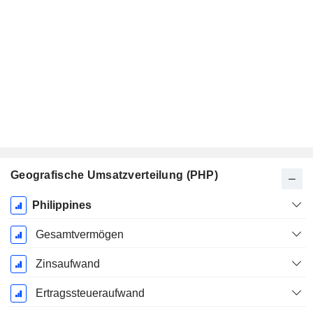
Geografische Umsatzverteilung (PHP)
Ende d.
Philippines
Geschäftsjahres:
Dezember
Gesamtvermögen
Zinsaufwand
Ertragssteueraufwand