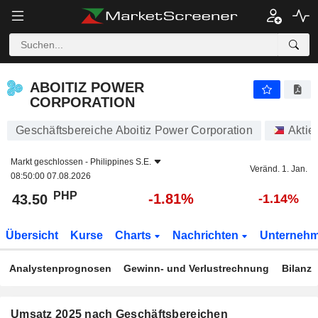
ABOITIZ POWER CORPORATION
43.50
₱
-1.81%
ABOITIZ POWER
CORPORATION
Geschäftsbereiche Aboitiz Power Corporation
Aktie
Markt geschlossen -
Philippines S.E.
Veränd. 1. Jan.
08:50:00 07.08.2026
PHP
-1.81%
43.50
-1.14%
Übersicht
Kurse
Charts
Nachrichten
Unterneh
Analystenprognosen
Gewinn- und Verlustrechnung
Bilanz
Umsatz 2025 nach Geschäftsbereichen