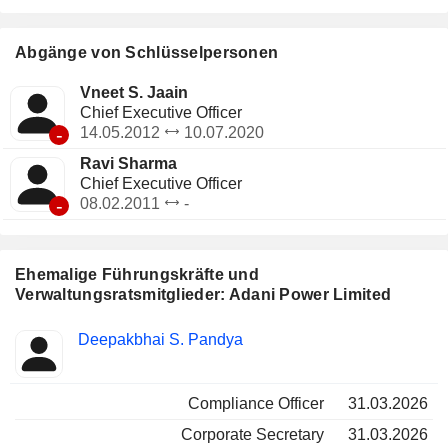
verschiedenen Standorten, darunter Mundra, Gujarat; Tiroda
und Butibori, Maharashtra; Kawai, Rajasthan; Udupi,
Karnataka; Raipur, Chhattisgarh; Raigarh, Chhattisgarh;
Abgänge von Schlüsselpersonen
Godda, Jharkhand; Singrauli, Madhya Pradesh (laufende
Erweiterung); Singrauli, Madhya Pradesh, sowie Bitta,
Vneet S. Jaain
Gujarat. Das Kraftwerk in Udupi wird mit importierter Kohle
Chief Executive Officer
betrieben und verfügt über eine Leistung von etwa 1,2
-
14.05.2012
10.07.2020
Gigawatt (GW).
Ravi Sharma
Chief Executive Officer
-
08.02.2011
-
Ehemalige Führungskräfte und
Verwaltungsratsmitglieder: Adani Power Limited
Besetzte
Deepakbhai S. Pandya
Insider
Positionen
Compliance Officer
31.03.2026
Corporate Secretary
31.03.2026