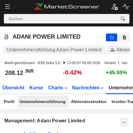
ADANI POWER LIMITED
208.12
₹
-0.42%
ADANI POWER LIMITED
Unternehmensführung Adani Power Limited
Aktien
Markt geschlossen -
NSE India S.E.
13:05:07 06.08.2026
Veränd. 1. Jan.
INR
-0.42%
208.12
+45.55%
Übersicht
Kurse
Charts
Nachrichten
Unterneh
Profil
Unternehmensführung
Aktionärsstruktur
Insider-Tr
Management: Adani Power Limited
Besetzte