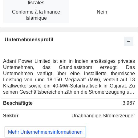
fiscales
Conforme à la finance
Nein
Islamique
Unternehmensprofil
Adani Power Limited ist ein in Indien ansässiges privates
Unternehmen, das Grundlaststrom erzeugt. Das
Unternehmen verfügt über eine installierte thermische
Leistung von rund 18.150 Megawatt (MW), verteilt auf 13
Kraftwerke sowie ein 40-MW-Solarkraftwerk in Gujarat. Zu
seinen Geschäftsbereichen zählen die Stromerzeugung und
damit verbundene Aktivitäten sowie Handel, Investitionen
Beschäftigte
3’967
und sonstige Aktivitäten. Das Unternehmen verkauft den aus
seinen Projekten erzeugten Strom im Rahmen einer
Sektor
Unabhängige Stromerzeuger
Kombination aus langfristigen Stromabnahmeverträgen
(PPAs), ergänzenden Stromabnahmeverträgen (SPPAs),
mittelfristigen PPAs, kurzfristigen PPAs sowie auf
Mehr Unternehmensinformationen
Spotmarktbasis. Seine Kraftwerke befinden sich an