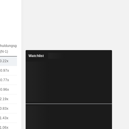
chuldungsgrad
(N-1)
Watchlist
0.22x
-0.97x
-0.77x
-0.96x
2.19x
0.83x
1.43x
1.06x