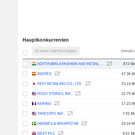
Hauptkonkurrenten
Zu einer Liste hinzufügen
Umsatz 
ADITYA BIRLA FASHION AND RETAIL LIMITED
872 Mi
INDITEX
47.36 M
FAST RETAILING CO., LTD.
23.14 M
ROSS STORES, INC.
22.75 M
KERING
17.23 M
TAPESTRY, INC.
7.01 Mr
HENNES & MAURITZ AB
24.16 M
NEXT PLC
9.61 Mr