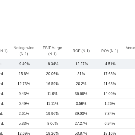
Nettogewinn
EBIT-Marge
Vers
(N-1)
ROE (N-1)
ROA (N-1)
(N-1)
(N-1)
o.
-9.49%
-8.34%
-12.27%
-4.51%
rd.
15.6%
20.06%
31%
17.68%
rd.
12.73%
16.59%
20.2%
11.63%
rd.
9.43%
11.9%
36.68%
14.09%
rd.
0.49%
11.11%
3.59%
1.26%
d.
2.61%
19.96%
39.03%
7.34%
rd.
5.33%
8.06%
27.27%
6.94%
d.
12.69%
18.26%
53.87%
18.16%