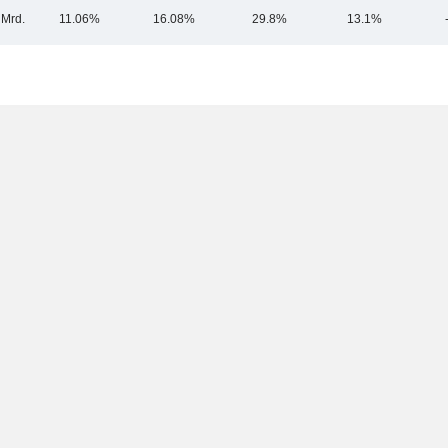
 Mrd.
11.06%
16.08%
29.8%
13.1%