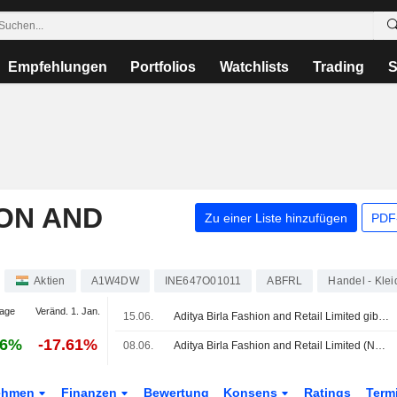
Empfehlungen
Portfolios
Watchlists
Trading
S
ION AND
Zu einer Liste hinzufügen
PDF-
Aktien
A1W4DW
INE647O01011
ABFRL
Handel - Kle
age
Veränd. 1. Jan.
15.06.
Aditya Birla Fashion and Retail Limited gibt Ausscheiden von Sangeeta Tanwani als geschäftsführende Direktorin zum 31. Juli 2026 bekannt
96%
-17.61%
08.06.
Aditya Birla Fashion and Retail Limited (NSEI:ABFRL) vereinbart Erwerb einer weiteren Beteiligung von 10,02 % an Bewakoof Brands Pvt. Ltd.
ehmen
Finanzen
Bewertung
Konsens
Ratings
Term