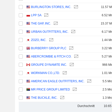
BURLINGTON STORES, INC.
11.57 M
LPP SA
6.52 Mr
THE GAP, INC.
15.37 M
URBAN OUTFITTERS, INC.
6.17 Mr
ZOZO, INC.
1.44 Mr
BURBERRY GROUP PLC
3.22 Mr
ABERCROMBIE & FITCH CO.
5.27 Mr
GROUPE DYNAMITE INC.
966 Mi
WORKMAN CO.,LTD.
1.01 Mr
AMERICAN EAGLE OUTFITTERS, INC.
5.5 Mr
MR PRICE GROUP LIMITED
2.5 Mr
THE BUCKLE, INC.
1.3 Mr
Durchschnitt
10.65