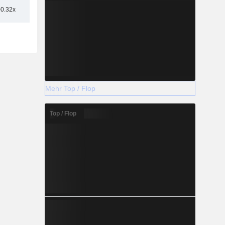
-0.32x
Mehr Top / Flop
Top / Flop