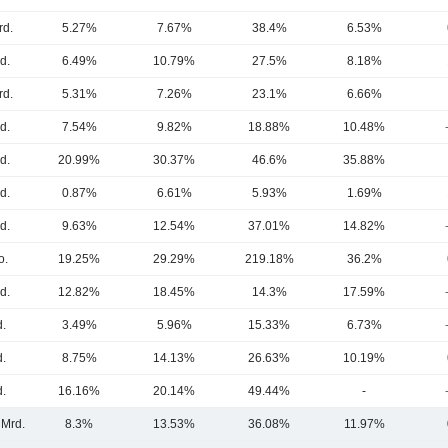
rd.
5.27%
7.67%
38.4%
6.53%
d.
6.49%
10.79%
27.5%
8.18%
rd.
5.31%
7.26%
23.1%
6.66%
d.
7.54%
9.82%
18.88%
10.48%
d.
20.99%
30.37%
46.6%
35.88%
d.
0.87%
6.61%
5.93%
1.69%
d.
9.63%
12.54%
37.01%
14.82%
o.
19.25%
29.29%
219.18%
36.2%
d.
12.82%
18.45%
14.3%
17.59%
d.
3.49%
5.96%
15.33%
6.73%
d.
8.75%
14.13%
26.63%
10.19%
d.
16.16%
20.14%
49.44%
-
 Mrd.
8.3%
13.53%
36.08%
11.97%