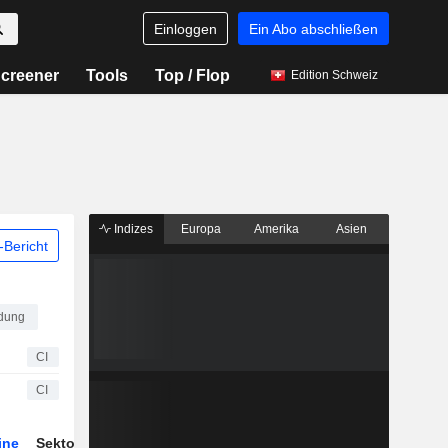
Einloggen
Ein Abo abschließen
creener
Tools
Top / Flop
Edition Schweiz
Indizes
Europa
Amerika
Asien
Bericht
idung
CI
CI
ine
Sektor
Derivate
ETFs