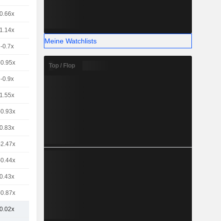
0.66x
1.14x
Meine Watchlists
-0.7x
-0.95x
Top / Flop
-0.9x
1.55x
-0.93x
0.83x
-2.47x
-0.44x
0.43x
-0.87x
0.02x