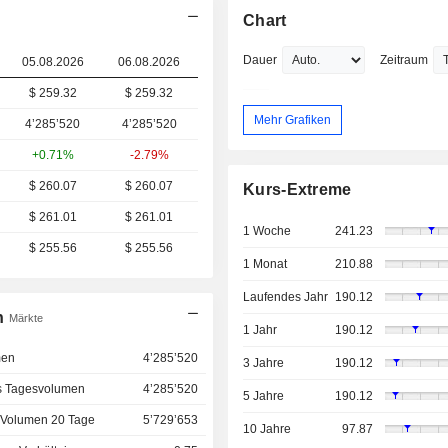
Chart
Dauer
Zeitraum
05.08.2026
06.08.2026
$ 259.32
$
259.32
Mehr Grafiken
4’285’520
4’285’520
+0.71%
-2.79%
$ 260.07
$ 260.07
Kurs-Extreme
$ 261.01
$ 261.01
1 Woche
241.23
$ 255.56
$ 255.56
1 Monat
210.88
Laufendes Jahr
190.12
n
Märkte
1 Jahr
190.12
men
4’285’520
3 Jahre
190.12
s Tagesvolumen
4’285’520
5 Jahre
190.12
 Volumen 20 Tage
5’729’653
10 Jahre
97.87