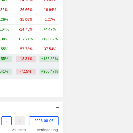
.56%
-24.16%
-25.85%
42.14 Mrd.
2001
-46.64%
.32%
-26.66%
-18.94%
39.02 Mrd.
2000
+73.05%
.26%
-35.09%
-1.27%
15.13 Mrd.
1999
+187.70%
1.64%
-24.75%
+4.47%
15.26 Mrd.
1998
+13.33%
.30%
+37.71%
+196.02%
10.71 Mrd.
1997
+10.37%
.55%
-57.73%
-37.54%
9.04 Mrd.
1996
-39.72%
.55%
-13.31%
+138.85%
47.83 Mrd.
1995
+108.40%
1994
+33.71%
.41%
-7.15%
+360.47%
1993
+41.27%
1992
-51.91%
1991
+124.89%
1990
+43.83%
1989
-17.35%
1988
+66.10%
Volumen
Veränderung