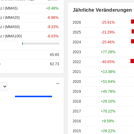
nz / (MMA5)
+0.48%
Jährliche Veränderungen
nz / (MMA20)
-6.96%
2026
-25.91%
nz / (MMA50)
-9.33%
2025
-21.29%
nz / (MMA100)
-6.03%
2024
-25.46%
2023
+77.28%
65.65
2022
-40.65%
e
62.73
2021
+13.38%
2020
+51.64%
2019
+45.78%
2018
+29.10%
2017
+70.22%
2016
+9.59%
2015
+29.22%