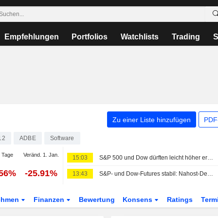
Empfehlungen
Portfolios
Watchlists
Trading
S
Zu einer Liste hinzufügen
PDF-
12
ADBE
Software
 Tage
Veränd. 1. Jan.
15:03
S&P 500 und Dow dürften leicht höher eröffnen - Hoffnung auf Nahost-Abkommen; Chip- und Softwarewerte brechen ein
.56%
-25.91%
13:43
S&P- und Dow-Futures stabil: Nahost-Deal im Fokus; Chip- und Softwarewerte brechen ein
ehmen
Finanzen
Bewertung
Konsens
Ratings
Term