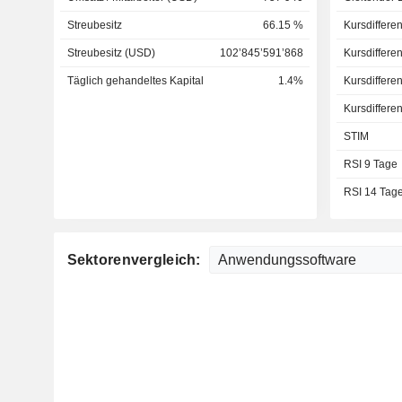
Streubesitz
66.15 %
Kursdiffere
Streubesitz (USD)
102’845’591’868
Kursdiffere
Täglich gehandeltes Kapital
1.4%
Kursdiffere
Kursdiffere
STIM
RSI 9 Tage
RSI 14 Tag
Sektorenvergleich: