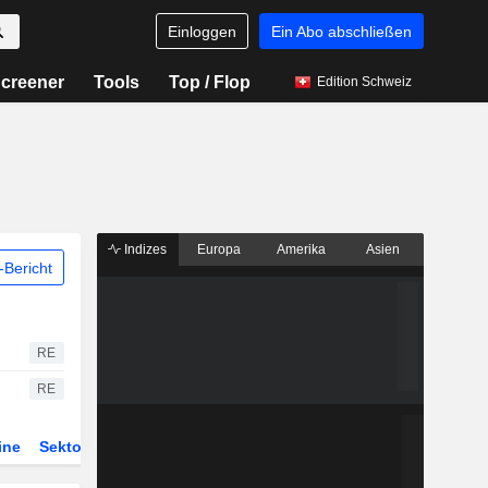
Einloggen
Ein Abo abschließen
creener
Tools
Top / Flop
Edition Schweiz
Indizes
Europa
Amerika
Asien
Bericht
RE
RE
ine
Sektor
Derivate
ETFs