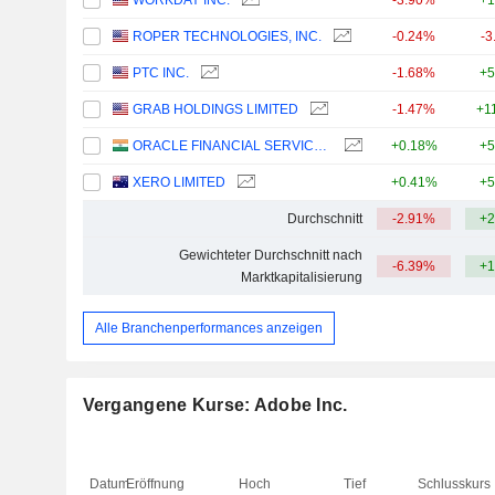
WORKDAY INC.
-3.90%
+1
ROPER TECHNOLOGIES, INC.
-0.24%
-3
PTC INC.
-1.68%
+5
GRAB HOLDINGS LIMITED
-1.47%
+1
ORACLE FINANCIAL SERVICES SOFTWARE LIMITED
+0.18%
+5
XERO LIMITED
+0.41%
+5
Durchschnitt
-2.91%
+2
Gewichteter Durchschnitt nach
-6.39%
+1
Marktkapitalisierung
Alle Branchenperformances anzeigen
Vergangene Kurse: Adobe Inc.
Datum
Eröffnung
Hoch
Tief
Schlusskurs