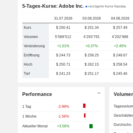
5-Tages-Kurse: Adobe Inc.
verzögerte Kurse Nasdaq
31.07.2026
03.08.2026
04.08.2026
Kurs
$ 250.41
$ 251.34
$ 257.49
Volumen
5’589’512
4’293’791
4’202’988
Veränderung
+1.01%
+0.37%
+2.45%
Eröffnung
$ 244.73
$ 258.25
$ 248.67
Hoch
$ 250.71
$ 262.15
$ 258.54
Tief
$ 241.23
$ 251.17
$ 245.46
Performance
Volume
Tagesvolu
1 Tag
-2.99%
Geschätzte
1 Woche
-1.56%
Durchschn.
Aktueller Monat
+3.56%