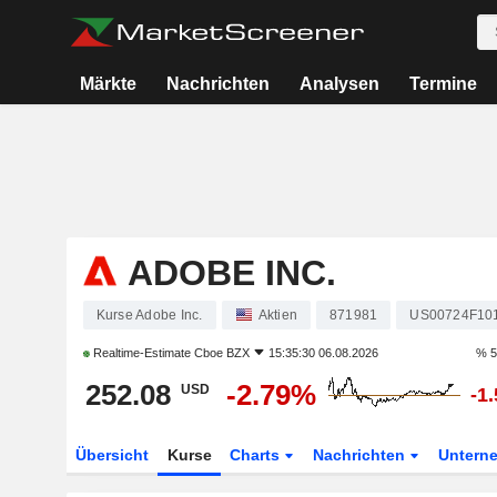
Märkte
Nachrichten
Analysen
Termine
ADOBE INC.
Kurse Adobe Inc.
Aktien
871981
US00724F10
Realtime-Estimate
Cboe BZX
15:35:30 06.08.2026
% 5
252.08
-2.79%
USD
-1
Übersicht
Kurse
Charts
Nachrichten
Untern