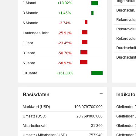
Tagesvolum
1 Monat
+18.02%
Durchschn.
3 Monate
+1.45%
Rekordvolu
6 Monate
-3.74%
Rekordvolu
Laufendes Jahr
-25.91%
Rekordvolu
1 Jahr
-23.45%
Durchschnitt
3 Jahre
-50.78%
Durchschnitt
5 Jahre
-58.97%
10 Jahre
+161.83%
Basisdaten
Indikato
Marktwert (USD)
103’079’700’000
Gleitender 
Umsatz (USD)
23’769’000’000
Gleitender 
Mitarbeiterzahl
31’360
Gleitender 
Umsatz / Mitarbeiter (USD)
757’940
Gleitender 