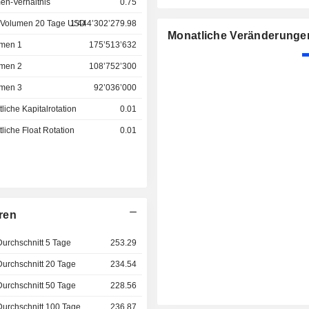
en-Verhältnis
0.75
 Volumen 20 Tage USD
1’444’302’279.98
Monatliche Veränderunge
men 1
175’513’632
men 2
108’752’300
men 3
92’036’000
liche Kapitalrotation
0.01
liche Float Rotation
0.01
ren
Durchschnitt 5 Tage
253.29
Durchschnitt 20 Tage
234.54
Durchschnitt 50 Tage
228.56
Durchschnitt 100 Tage
236.87