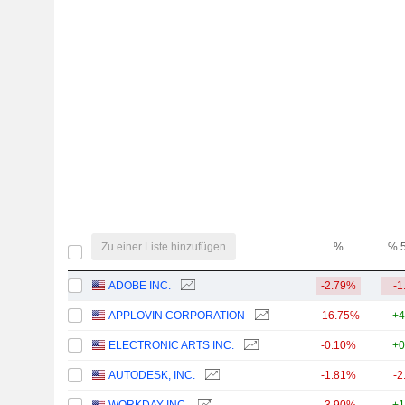
Zu einer Liste hinzufügen
%
% 
ADOBE INC.
-2.79%
-1
APPLOVIN CORPORATION
-16.75%
+4
ELECTRONIC ARTS INC.
-0.10%
+0
AUTODESK, INC.
-1.81%
-2