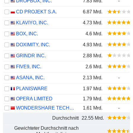
DROPBOX, INC.
7.83 Mrd.
-
CD PROJEKT S.A.
6.87 Mrd.
KLAVIYO, INC.
4.73 Mrd.
BOX, INC.
4.6 Mrd.
DOXIMITY, INC.
4.93 Mrd.
GRINDR INC.
2.88 Mrd.
FIVE9, INC.
2.6 Mrd.
ASANA, INC.
2.13 Mrd.
-
PLANISWARE
1.97 Mrd.
OPERA LIMITED
1.79 Mrd.
WONDERSHARE TECHNOLOGY GROUP CO., LTD.
1.61 Mrd.
-
Durchschnitt
22.55 Mrd.
Gewichteter Durchschnitt nach