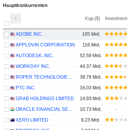
Hauptkonkurrenten
Kap.($)
Investment
ADOBE INC.
105 Mrd.
APPLOVIN CORPORATION
116 Mrd.
AUTODESK, INC.
52.59 Mrd.
WORKDAY INC.
44.37 Mrd.
ROPER TECHNOLOGIES, INC.
39.78 Mrd.
PTC INC.
16.03 Mrd.
GRAB HOLDINGS LIMITED
14.93 Mrd.
ORACLE FINANCIAL SERVICES SOFTWARE LIMITED
10.73 Mrd.
-
XERO LIMITED
9.23 Mrd.