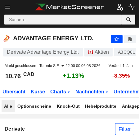
ADVANTAGE ENERGY LTD.
10.76
$
+1.13%
ADVANTAGE ENERGY LTD.
Derivate Advantage Energy Ltd.
Aktien
A3CQ6U
Markt geschlossen -
Toronto S.E.
22:00:00 06.08.2026
Veränd. 1. Jan.
CAD
+1.13%
10.76
-8.35%
Übersicht
Kurse
Charts
Nachrichten
Unterneh
Alle
Optionsscheine
Knock-Out
Hebelprodukte
Anlagep
Filter
Derivate