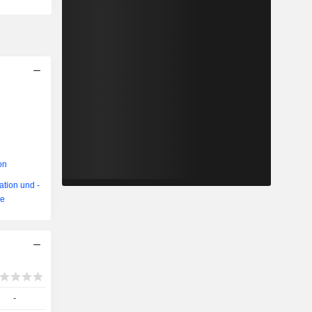
on
ation und -
re
-