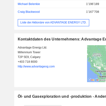
Michael Belenkie
1’196’189
Craig Blackwood
1’167’708
Liste der Aktionäre von ADVANTAGE ENERGY LTD.
Kontaktdaten des Unternehmens: Advantage En
Advantage Energy Ltd.
Millennium Tower
T2P 5E9, Calgary
+403 718 8000
http://www.advantageog.com
Öl- und Gasexploration und -produktion - Ande