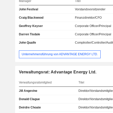
Manager
Titel
John Festival
Vorstandsvorsitzender
Craig Blackwood
Finanzdirektor/CFO
Geoffrey Keyser
Corporate Officer/Principal
Darren Tisdale
Corporate Officer/Principal
John Quaife
Comptroller/Controller/Audi
Unternehmensführung von ADVANTAGE ENERGY LTD.
Verwaltungsrat: Advantage Energy Ltd.
Verwaltungsratsmitglied
Titel
Jill Angevine
Direktor/Vorstandsmitgli
Donald Clague
Direktor/Vorstandsmitgli
Deirdre Choate
Direktor/Vorstandsmitgli