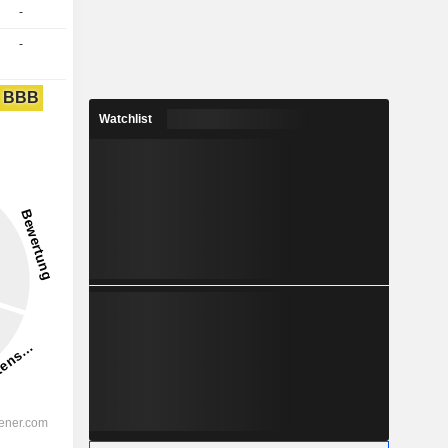
-
-
BBB
Watchlist