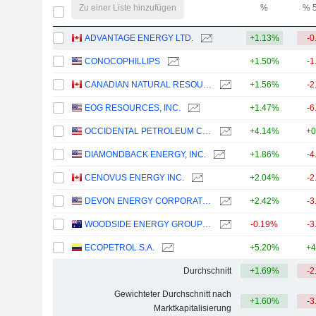
Zu einer Liste hinzufügen
%
% 
ADVANTAGE ENERGY LTD.
+1.13%
-0
CONOCOPHILLIPS
+1.50%
-1
CANADIAN NATURAL RESOURCES LIMITED
+1.56%
-2
EOG RESOURCES, INC.
+1.47%
-6
OCCIDENTAL PETROLEUM CORPORATION
+4.14%
+0
DIAMONDBACK ENERGY, INC.
+1.86%
-4
CENOVUS ENERGY INC.
+2.04%
-2
DEVON ENERGY CORPORATION
+2.42%
-3
WOODSIDE ENERGY GROUP LTD
-0.19%
-3
ECOPETROL S.A.
+5.20%
+4
Durchschnitt
+1.69%
-2
Gewichteter Durchschnitt nach
+1.60%
-3
Marktkapitalisierung