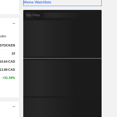
Meine Watchlists
Top / Flop
ufen
STOCKEN
10
10.64
CAD
13.98
CAD
+31.34%