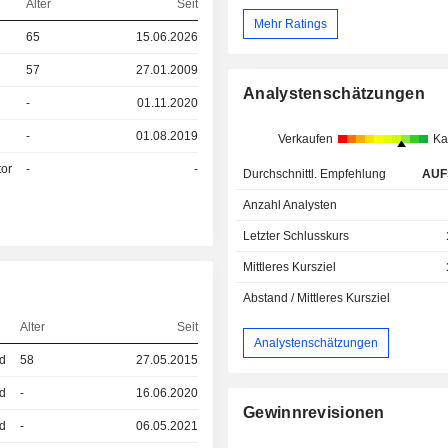
Alter
Seit
Mehr Ratings
65
15.06.2026
57
27.01.2009
Analystenschätzungen
-
01.11.2020
-
01.08.2019
Verkaufen
Ka
tor
-
-
Durchschnittl. Empfehlung
AUF
Anzahl Analysten
Letzter Schlusskurs
Mittleres Kursziel
Abstand / Mittleres Kursziel
Alter
Seit
Analystenschätzungen
ed
58
27.05.2015
ed
-
16.06.2020
Gewinnrevisionen
ed
-
06.05.2021