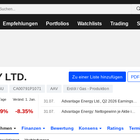
Empfehlungen
Portfolios
Watchlists
Trading
S
 LTD.
Zu einer Liste hinzufügen
PDF-
6U
CA00791P1071
AAV
Erdöl / Gas - Produktion
Tage
Veränd. 1. Jan.
31.07.
Advantage Energy Ltd., Q2 2026 Earnings Call, Jul 31, 2026
09%
-8.35%
31.07.
Advantage Energy: Nettogewinn je Aktie im Q2 sinkt
ehmen
Finanzen
Bewertung
Konsens
Ratings
Term