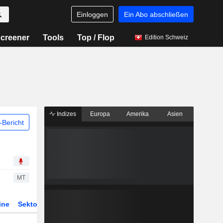
Einloggen
Ein Abo abschließen
creener
Tools
Top / Flop
Edition Schweiz
Indizes
Europa
Amerika
Asien
Bericht
MT
ine
Sektor
Derivate