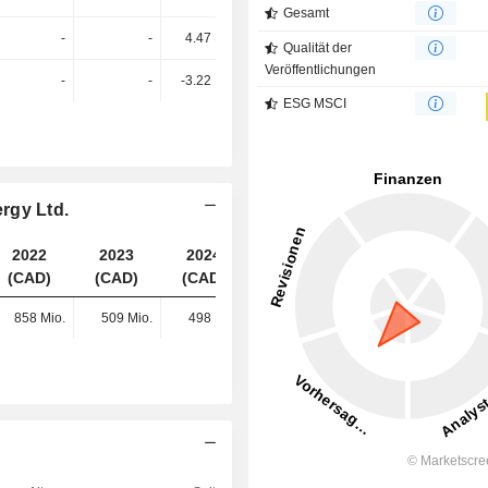
Gesamt
-
-
4.47 Mio.
6.04 Mio.
Qualität der
Veröffentlichungen
-
-
-3.22 Mio.
-3.32 Mio.
ESG MSCI
rgy Ltd.
2022
2023
2024
2025
(CAD)
(CAD)
(CAD)
(CAD)
858 Mio.
509 Mio.
498 Mio.
646 Mio.