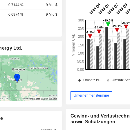
0.7144 %
9 Mio $
0.6974 %
9 Mio $
ergy Ltd.
Unternehmenstermine
Gewinn- und Verlustrech
re
sowie Schätzungen