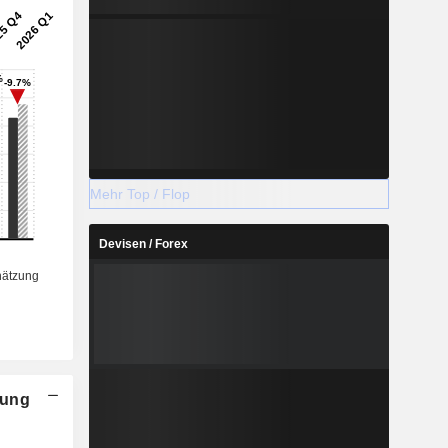
Mehr Top / Flop
Devisen / Forex
nung