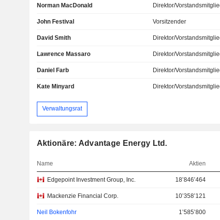
Norman MacDonald
Direktor/Vorstandsmitgli
John Festival
Vorsitzender
David Smith
Direktor/Vorstandsmitgli
Lawrence Massaro
Direktor/Vorstandsmitgli
Daniel Farb
Direktor/Vorstandsmitgli
Kate Minyard
Direktor/Vorstandsmitgli
Verwaltungsrat
Aktionäre: Advantage Energy Ltd.
Name
Aktien
Edgepoint Investment Group, Inc.
18’846’464
Mackenzie Financial Corp.
10’358’121
Neil Bokenfohr
1’585’800