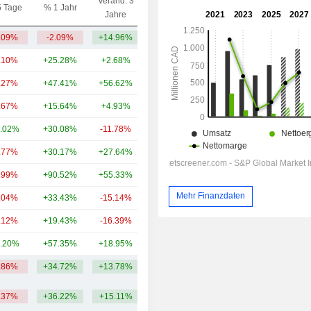
Veränd. 3
5 Tage
% 1 Jahr
Kap.($)
Jahre
.09%
-2.09%
+14.96%
1.27 Mrd.
.10%
+25.28%
+2.68%
140 Mrd.
.27%
+47.41%
+56.62%
93.27 Mrd.
.67%
+15.64%
+4.93%
70.41 Mrd.
.02%
+30.08%
-11.78%
53.52 Mrd.
.77%
+30.17%
+27.64%
52.23 Mrd.
.99%
+90.52%
+55.33%
51.07 Mrd.
Mehr Finanzdaten
.04%
+33.43%
-15.14%
48.55 Mrd.
.12%
+19.43%
-16.39%
42.62 Mrd.
.20%
+57.35%
+18.95%
33.52 Mrd.
.86%
+34.72%
+13.78%
58.66 Mrd.
.37%
+36.22%
+15.11%