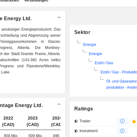
ansaktionen
Verbindungen
e Energy Ltd.
a ansässiger Energieproduzent. Das
Sektor
Erschließung und Abgrenzung seiner
Flüssiggasvorkommen in Glacier,
Energie
rogress, Alberta. Die Montney-
h der Stadt Grande Prairie, Alberta.
Energie
bschnitten (143.360 Acres netto)
Erdöl / Gas
, Progress und Pipestone/Wembley.
 Lake.
Erdöl / Gas - Produkti
Öl- und Gasexplor
produktion - Ande
ntage Energy Ltd.
Ratings
2022
2023
2024
2025
Trader
(CAD)
(CAD)
(CAD)
(CAD)
Investment
858 Mio.
509 Mio.
496 Mio.
643 Mio.