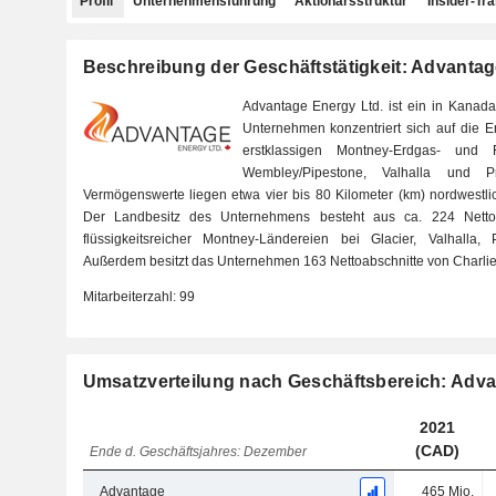
Profil
Unternehmensführung
Aktionärsstruktur
Insider-Tr
Beschreibung der Geschäftstätigkeit: Advantag
Advantage Energy Ltd. ist ein in Kanad
Unternehmen konzentriert sich auf die 
erstklassigen Montney-Erdgas- und 
Wembley/Pipestone, Valhalla und P
Vermögenswerte liegen etwa vier bis 80 Kilometer (km) nordwestlic
Der Landbesitz des Unternehmens besteht aus ca. 224 Nettoa
flüssigkeitsreicher Montney-Ländereien bei Glacier, Valhalla
Außerdem besitzt das Unternehmen 163 Nettoabschnitte von Charlie
Mitarbeiterzahl:
99
Umsatzverteilung nach Geschäftsbereich: Adva
2021
(CAD)
Ende d. Geschäftsjahres: Dezember
Advantage
465 Mio.