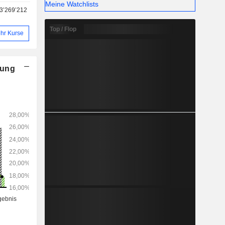
Meine Watchlists
3’269’212
Top / Flop
hr Kurse
nung