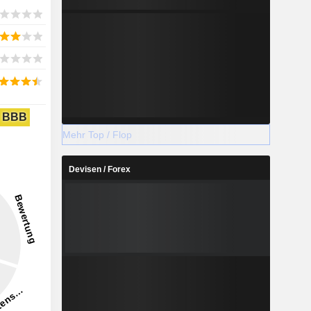
BBB
Mehr Top / Flop
Devisen / Forex