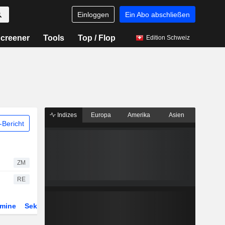
Einloggen
Ein Abo abschließen
creener
Tools
Top / Flop
Edition Schweiz
Indizes
Europa
Amerika
Asien
Bericht
ZM
RE
rmine
Sektor
Derivate
ETFs