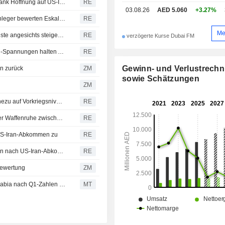
Aktien im Nahen Osten - die meisten Golfbörsen legen dank Hoffnung auf US-Iran-Gespräche zu; regionale Risiken begrenzen die Gewinne
RE
03.08.26
AED 5.060
+3.27%
NAHOST-BÖRSEN-Wichtige Golfmärkte uneinheitlich, Anleger bewerten Eskalation zwischen USA und Iran
RE
Me
Aktien Nahost - Die meisten Börsen am Golf weiten Verluste angesichts steigender US-Iran-Spannungen aus
RE
verzögerte Kurse Dubai FM
Nahost-Aktien: Wichtige Golfmärkte geben nach, US-Iran-Spannungen halten Anleger in Atem
RE
Gewinn- und Verlustrech
n zurück
ZM
sowie Schätzungen
ZM
Golf-Airlines kehren ins Tagesgeschäft zurück, Flüge nahezu auf Vorkriegsniveau
RE
Aktien Nahost – VAE-Börsen legen dank Optimismus über Waffenruhe zwischen USA und Iran zu; Fed-Sorgen begrenzen Gewinne am Golf
RE
US-Iran-Abkommen zu
RE
Börsen im Nahen Osten: VAE-Märkte hängen Golf-Region nach US-Iran-Abkommen ab
RE
Bewertung
ZM
United Securities passt Prognosen und Kursziel für Air Arabia nach Q1-Zahlen an
MT