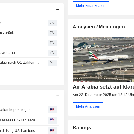
Mehr Finanzdaten
b
ZM
Analysen / Meinungen
n zurück
ZM
ZM
Bewertung
ZM
United Securities passt Prognosen und Kursziel für Air Arabia nach Q1-Zahlen an
MT
Air Arabia setzt auf klar
Am 22. Dezember 2025 um 12:12 Uh
Mehr Analysen
Mideast stocks-most Gulf bourses gain on US-Iran negotiation hopes; regional risks cap gains
MIDEAST STOCKS-Major Gulf bourses mixed as markets assess US-Iran escalation
Ratings
Mideast stocks-most Gulf stock markets extend losses amid rising US-Iran tensions