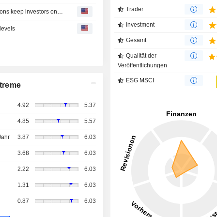
Trader
Mideast stocks-major Gulf markets ease as US-Iran tensions keep investors on edge
Investment
levels
Gesamt
Qualität der
Veröffentlichungen
ESG MSCI
treme
4.92
5.37
4.85
5.57
Jahr
3.87
6.03
3.68
6.03
2.22
6.03
1.31
6.03
0.87
6.03