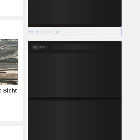
Mehr Top / Flop
Top / Flop
e Sicht
r