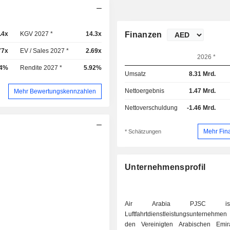
.4x
KGV 2027 *
14.3x
Finanzen
77x
EV / Sales 2027 *
2.69x
2026 *
34%
Rendite 2027 *
5.92%
Umsatz
8.31 Mrd.
Nettoergebnis
1.47 Mrd.
Mehr Bewertungskennzahlen
Nettoverschuldung
-1.46 Mrd.
Mehr Fin
* Schätzungen
Unternehmensprofil
Air Arabia PJSC i
Luftfahrtdienstleistungsunternehmen 
den Vereinigten Arabischen Emir