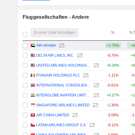
Fluggesellschaften - Andere
Zu einer Liste hinzufügen
%
% 
AIR ARABIA
+1.75%
+6
DELTA AIR LINES, INC.
-0.70%
+4
UNITED AIRLINES HOLDINGS, INC.
+0.34%
+6
RYANAIR HOLDINGS PLC
-1.11%
-0
INTERNATIONAL CONSOLIDATED AIRLINES GROUP, S.A.
-0.81%
+0
INTERGLOBE AVIATION LIMITED
+0.27%
+1
SINGAPORE AIRLINES LIMITED
-1.30%
-0
AIR CHINA LIMITED
-3.09%
-1
LATAM AIRLINES GROUP S.A.
-0.11%
+5