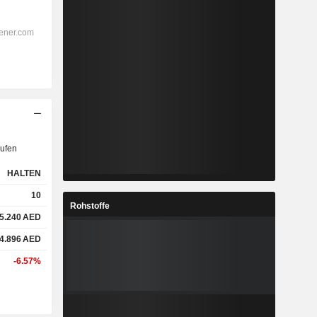
ufen
HALTEN
10
Rohstoffe
5.240
AED
4.896
AED
-6.57%