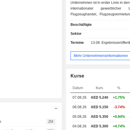
Unternehmen ist in erster Linie in de
internationaler gewerblicher Lu
Flugzeughandel, Flugzeugvermietu
mit Flugzeugersatzteilen, Re
Beschäftigte
Tourismusagenturen, gewerbliche Ve
Hotels, Hotelapartments, Verm
Sektor
Vertretungen von Fluggesells
Termine
13.08.
Ergebnisveröffentlichun
Personenbeförderung, Frachtdienst
und weiteren Bereichen tätig. Das U
ist in zwei Segmente geglied
Mehr Unternehmensinformationen
Flugsegment und sonstige Segm
Flugsegment umfasst den intern
gewerblichen Luftverke
Kurse
Flugzeugvermietung, den Passagier
Frachtdienste, die Ausbi
Datum
Kurs
%
Luftfahrtbereich sowie die Repa
Wartung von Flugzeugen. Die 
07.08.26
AED
5.240
+1.75%
Segmente umfassen Reiseb
Tourismusagenturen, Hotels, die 
06.08.26
AED 5.150
-3.74%
von Hotelapartments, Vertret
05.08.26
AED 5.350
+0.94%
Fluggesellschaften
b
ZM
Dokumententransportdienste.
04.08.26
AED 5.300
+4.74%