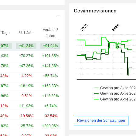
Gewinnrevisionen
Veränd. 3
5 Tage
% 1 Jahr
Kap.($)
Jahre
.07%
+41.24%
+91.94%
6.54 Mrd.
.43%
+70.27%
+101.85%
60.16 Mrd.
.78%
+47.26%
+141.36%
41.91 Mrd.
.48%
-4.22%
+55.74%
30.25 Mrd.
.87%
+18.19%
+163.33%
26.42 Mrd.
.96%
-9.51%
+112.22%
21.59 Mrd.
.13%
+11.93%
+6.74%
18.9 Mrd.
.40%
-19.58%
-32.54%
16.86 Mrd.
Revisionen der Schätzungen
.82%
+25.72%
+209.96%
16.56 Mrd.