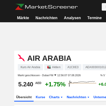
Märkte
Nachrichten
Analysen
Termine
AIR ARABIA
Kurs Air Arabia
Aktien
A1C8E3
AEA00300101
Markt geschlossen -
Dubai FM
12:56:07 07.08.2026
% 5 
5.240
+1.75%
AED
+6.
Übersicht
Kurse
Charts
Nachrichten
Untern