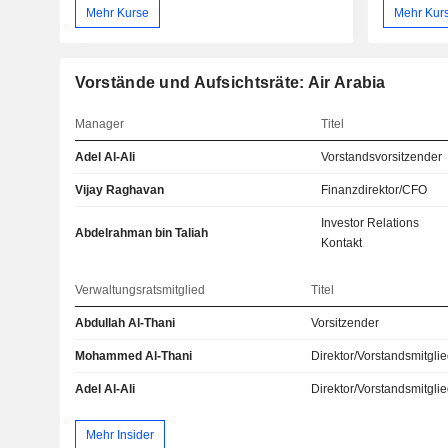
Mehr Kurse
Mehr Kur
Vorstände und Aufsichtsräte: Air Arabia
Manager
Titel
Adel Al-Ali
Vorstandsvorsitzender
Vijay Raghavan
Finanzdirektor/CFO
Investor Relations
Abdelrahman bin Taliah
Kontakt
Verwaltungsratsmitglied
Titel
Abdullah Al-Thani
Vorsitzender
Mohammed Al-Thani
Direktor/Vorstandsmitgli
Adel Al-Ali
Direktor/Vorstandsmitgli
Mehr Insider