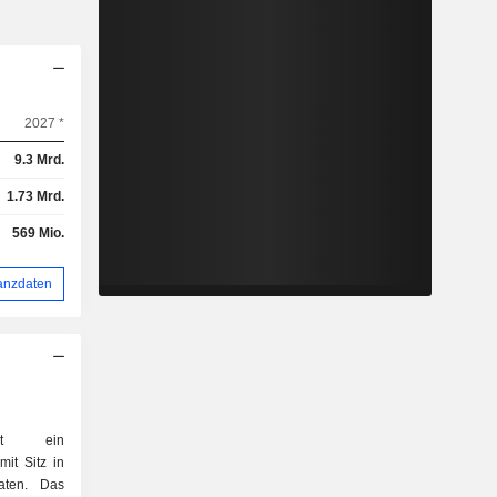
2027 *
9.3 Mrd.
1.73 Mrd.
569 Mio.
anzdaten
st ein
mit Sitz in
aten. Das