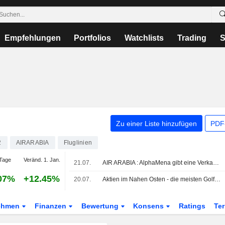
Empfehlungen
Portfolios
Watchlists
Trading
S
Zu einer Liste hinzufügen
PDF-
2
AIRARABIA
Fluglinien
Tage
Veränd. 1. Jan.
21.07.
AIR ARABIA : AlphaMena gibt eine Verkaufsbewertung ab
07%
+12.45%
20.07.
Aktien im Nahen Osten - die meisten Golfbörsen legen dank Hoffnung auf US-Iran-Gespräche zu; regionale Risiken begrenzen die Gewinne
ehmen
Finanzen
Bewertung
Konsens
Ratings
Te