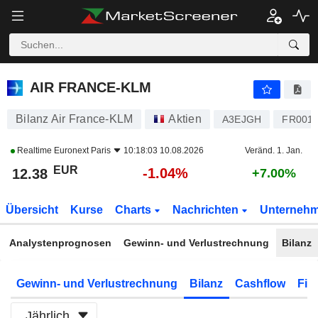
AIR FRANCE-KLM
12.38
€
-1.04%
AIR FRANCE-KLM
Bilanz Air France-KLM
Aktien
A3EJGH
FR0014
Realtime
Euronext Paris
10:18:03 10.08.2026
Veränd. 1. Jan.
EUR
-1.04%
12.38
+7.00%
Übersicht
Kurse
Charts
Nachrichten
Unterneh
Analystenprognosen
Gewinn- und Verlustrechnung
Bilanz
Gewinn- und Verlustrechnung
Bilanz
Cashflow
Fin
Jährlich