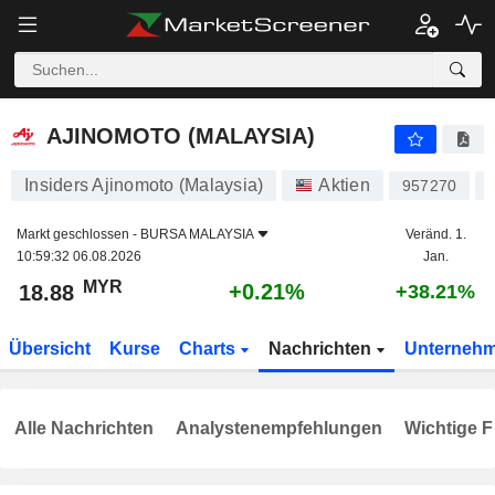
AJINOMOTO (MALAYSIA)
18.88
RM
+0.21%
AJINOMOTO (MALAYSIA)
Insiders Ajinomoto (Malaysia)
Aktien
957270
Markt geschlossen -
BURSA MALAYSIA
Veränd. 1.
10:59:32 06.08.2026
Jan.
MYR
+0.21%
18.88
+38.21%
Übersicht
Kurse
Charts
Nachrichten
Unterneh
Alle Nachrichten
Analystenempfehlungen
Wichtige F