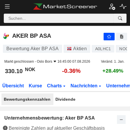
AKER BP ASA
330.10
kr
-0.36%
AKER BP ASA
Bewertung Aker BP ASA
Aktien
A0LHC1
NO00
Markt geschlossen -
Oslo Bors
16:45:00 07.08.2026
Veränd. 1. Jan.
NOK
-0.36%
330.10
+28.49%
Übersicht
Kurse
Charts
Nachrichten
Unterneh
Bewertungskennzahlen
Dividende
Unternehmensbewertung: Aker BP ASA
Bereinigte Zahlen auf aktueller Geschäftsbasis