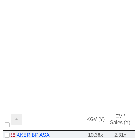
M
EV /
KGV (Y)
/
Sales (Y)
AKER BP ASA
10.38x
2.31x