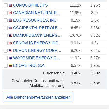
CONOCOPHILLIPS
11.12x
2.26x
CANADIAN NATURAL RESOURCES LIMITED
11.95x
3.2x
EOG RESOURCES, INC.
8.15x
2.5x
OCCIDENTAL PETROLEUM CORPORATION
6.45x
2.53x
DIAMONDBACK ENERGY, INC.
10.76x
3.52x
CENOVUS ENERGY INC.
9.01x
1.3x
DEVON ENERGY CORPORATION
8.26x
2.34x
WOODSIDE ENERGY GROUP LTD
11.92x
3.27x
ECOPETROL S.A.
6.57x
1.75x
Durchschnitt
9.46x
2.50x
Gewichteter Durchschnitt nach
9.81x
2.53x
Marktkapitalisierung
Alle Branchenbewertungen anzeigen