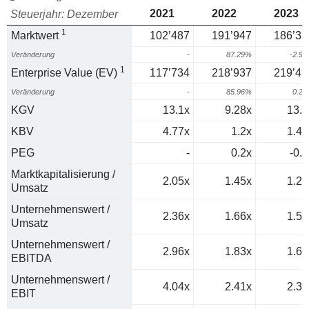
2021
2022
2023
Steuerjahr: Dezember
1
Marktwert
102’487
191’947
186’31
Veränderung
-
87.29%
-2.9
1
Enterprise Value (EV)
117’734
218’937
219’49
Veränderung
-
85.96%
0.2
KGV
13.1x
9.28x
13.2
KBV
4.77x
1.2x
1.42
PEG
-
0.2x
-0.4
Marktkapitalisierung /
2.05x
1.45x
1.29
Umsatz
Unternehmenswert /
2.36x
1.66x
1.52
Umsatz
Unternehmenswert /
2.96x
1.83x
1.69
EBITDA
Unternehmenswert /
4.04x
2.41x
2.31
EBIT