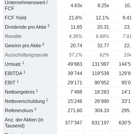
Unternehmenswert /
4.63x
8.25x
10.6
FCF
FCF Yield
21.6%
12.1%
9.41
2
Dividende pro Aktie
11.85
20.31
23.3
Rendite
4.36%
6.68%
7.91
2
Gewinn pro Aktie
20.74
32.77
22.4
Ausschüttungsquote
57.1%
62%
104
1
Umsatz
49’883
131’997
144’51
1
EBITDA
39’744
119’539
129’88
1
EBIT
29’171
90’952
95’03
1
Nettoergebnis
7’488
16’263
14’12
1
Nettoverschuldung
15’246
26’990
33’17
2
Referenzkurs
271.60
304.10
295.5
Anz. der Aktien (in
377’347
631’197
630’50
Tausend)