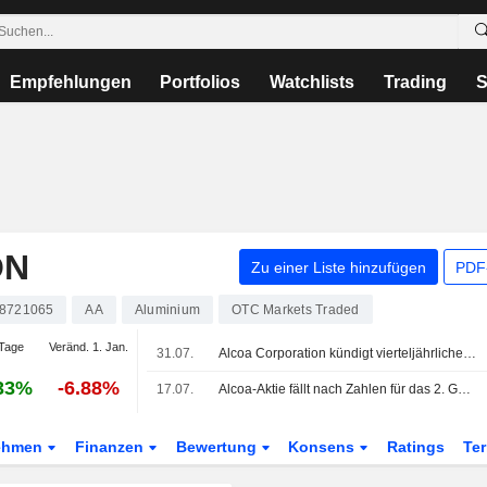
Empfehlungen
Portfolios
Watchlists
Trading
S
ON
Zu einer Liste hinzufügen
PDF-
8721065
AA
Aluminium
OTC Markets Traded
Tage
Veränd. 1. Jan.
31.07.
Alcoa Corporation kündigt vierteljährliche Bardividende an, zahlbar am 27. August 2026
33%
-6.88%
17.07.
Alcoa-Aktie fällt nach Zahlen für das 2. Geschäftsquartal unter Analystenerwartungen
ehmen
Finanzen
Bewertung
Konsens
Ratings
Te