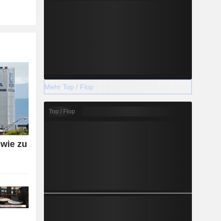
Mehr Top / Flop
Top / Flop
wie zu