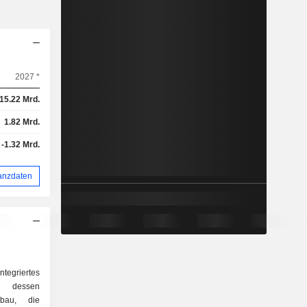
2027 *
15.22 Mrd.
1.82 Mrd.
-1.32 Mrd.
anzdaten
integriertes
 dessen
bbau, die