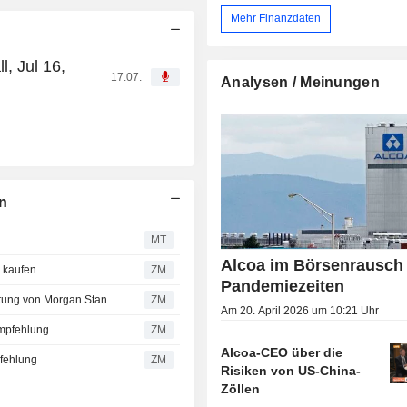
Mehr Finanzdaten
, Jul 16,
17.07.
Analysen / Meinungen
n
MT
Alcoa im Börsenrausch 
 kaufen
ZM
Pandemiezeiten
ALCOA CORPORATION : Vom Kauf zur neutralen Bewertung von Morgan Stanley
ZM
Am 20. April 2026 um 10:21 Uhr
mpfehlung
ZM
Alcoa-CEO über die
fehlung
ZM
Risiken von US-China-
Zöllen