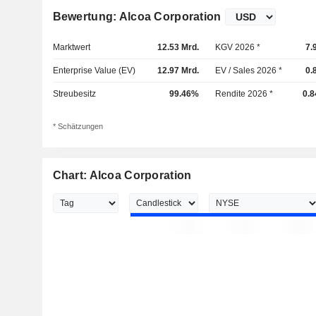
Bewertung: Alcoa Corporation
Marktwert
12.53 Mrd.
KGV 2026 *
7.
Enterprise Value (EV)
12.97 Mrd.
EV / Sales 2026 *
0.
Streubesitz
99.46%
Rendite 2026 *
0.
* Schätzungen
Chart: Alcoa Corporation