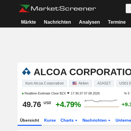
Märkte
Nachrichten
Analysen
Termine
ALCOA CORPORATI
Kurs Alcoa Corporation
Aktien
A2ASZ7
US013
Realtime-Estimate
Cboe BZX
17:36:37 07.08.2026
% 5 
49.76
+4.79%
USD
+9.
Übersicht
Kurse
Charts
Nachrichten
Untern