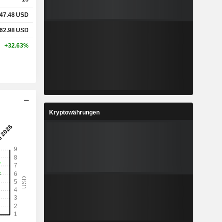
47.48
USD
62.98
USD
+32.63%
Kryptowährungen