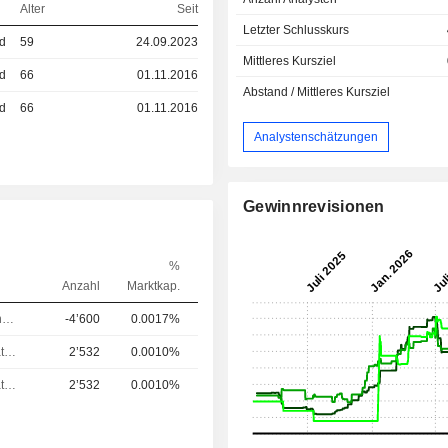
Alter
Seit
Letzter Schlusskurs
ed
59
24.09.2023
Mittleres Kursziel
ed
66
01.11.2016
Abstand / Mittleres Kursziel
ed
66
01.11.2016
Analystenschätzungen
Gewinnrevisionen
%
Anzahl
Marktkap.
Chief Operating Officer (COO)
-4’600
0.0017%
Verwaltungsratsmitglied
2’532
0.0010%
Verwaltungsratsmitglied
2’532
0.0010%