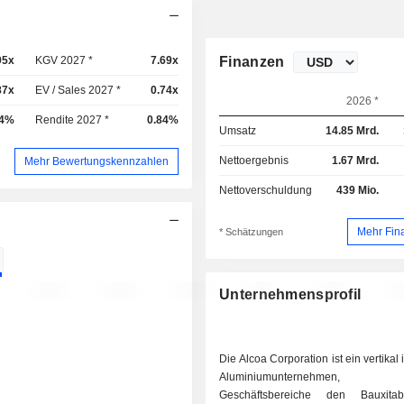
95x
KGV 2027 *
7.69x
Finanzen
87x
EV / Sales 2027 *
0.74x
2026 *
84%
Rendite 2027 *
0.84%
Umsatz
14.85 Mrd.
Nettoergebnis
1.67 Mrd.
Mehr Bewertungskennzahlen
Nettoverschuldung
439 Mio.
Mehr Fin
* Schätzungen
Unternehmensprofil
Die Alcoa Corporation ist ein vertikal 
Aluminiumunternehmen,
Geschäftsbereiche den Bauxita