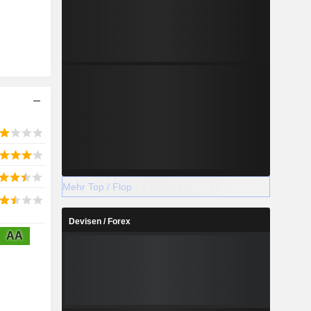
Mehr Top / Flop
Devisen / Forex
AA