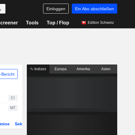
Einloggen
Ein Abo abschließen
creener
Tools
Top / Flop
Edition Schweiz
Indizes
Europa
Amerika
Asien
Bericht
CI
MT
rmine
Sektor
Derivate
ETFs