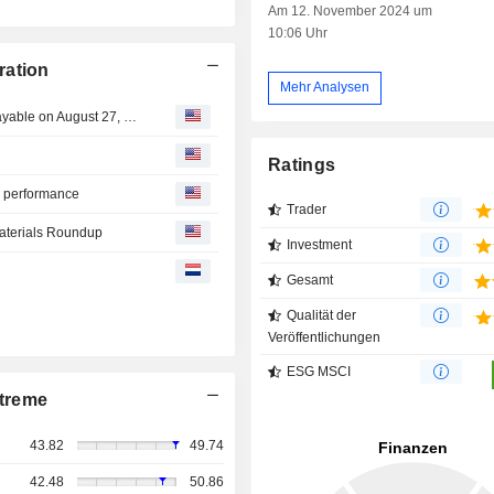
Am 12. November 2024 um
10:06 Uhr
ration
Mehr Analysen
Alcoa Corporation Declares Quarterly Cash Dividend, Payable on August 27, 2026
Ratings
" performance
Trader
Materials Roundup
Investment
Gesamt
Qualität der
Veröffentlichungen
ESG MSCI
treme
43.82
49.74
42.48
50.86