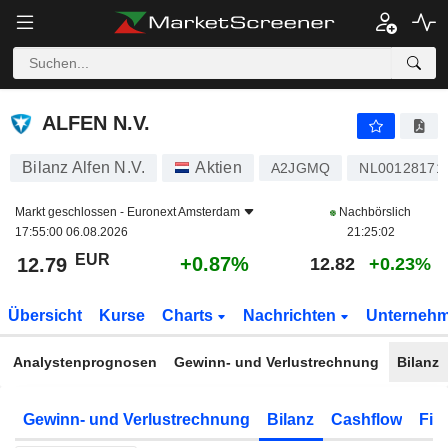
ALFEN N.V.
12.79
€
+0.87%
ALFEN N.V.
Bilanz Alfen N.V.
Aktien
A2JGMQ
NL00128171
Markt geschlossen -
Euronext Amsterdam
Nachbörslich
17:55:00 06.08.2026
21:25:02
EUR
+0.87%
12.79
12.82
+0.23%
Übersicht
Kurse
Charts
Nachrichten
Unterneh
Analystenprognosen
Gewinn- und Verlustrechnung
Bilanz
Gewinn- und Verlustrechnung
Bilanz
Cashflow
Fin