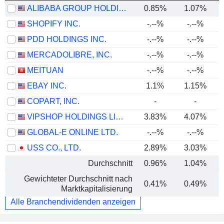
ALIBABA GROUP HOLDING LIMITED
0.85%
1.07%
SHOPIFY INC.
-.--%
-.--%
PDD HOLDINGS INC.
-.--%
-.--%
MERCADOLIBRE, INC.
-.--%
-.--%
MEITUAN
-.--%
-.--%
EBAY INC.
1.1%
1.15%
COPART, INC.
-
-
VIPSHOP HOLDINGS LIMITED
3.83%
4.07%
GLOBAL-E ONLINE LTD.
-.--%
-.--%
USS CO., LTD.
2.89%
3.03%
Durchschnitt
0.96%
1.04%
Gewichteter Durchschnitt nach
0.41%
0.49%
Marktkapitalisierung
Alle Branchendividenden anzeigen