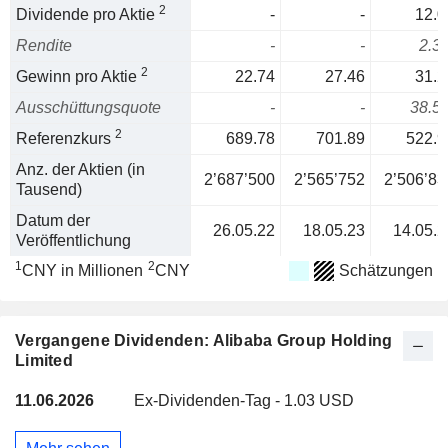
2
Dividende pro Aktie
-
-
12.0
Rendite
-
-
2.3
2
Gewinn pro Aktie
22.74
27.46
31.2
Ausschüttungsquote
-
-
38.5
2
Referenzkurs
689.78
701.89
522.9
Anz. der Aktien (in
2’687’500
2’565’752
2’506’83
Tausend)
Datum der
26.05.22
18.05.23
14.05.2
Veröffentlichung
1
2
CNY in Millionen
CNY
Schätzungen
Vergangene Dividenden: Alibaba Group Holding
Limited
11.06.2026
Ex-Dividenden-Tag - 1.03 USD