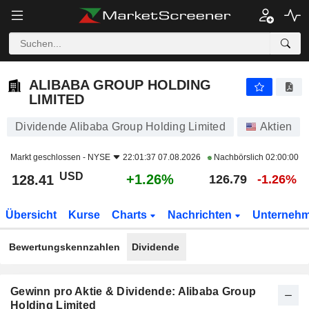
ALIBABA GROUP HOLDING LIMITED
128.41
$
+1.26%
ALIBABA GROUP HOLDING
LIMITED
Dividende Alibaba Group Holding Limited
Aktien
Markt geschlossen -
NYSE
22:01:37 07.08.2026
Nachbörslich
02:00:00
USD
+1.26%
128.41
126.79
-1.26%
Übersicht
Kurse
Charts
Nachrichten
Unterneh
Bewertungskennzahlen
Dividende
Gewinn pro Aktie & Dividende: Alibaba Group
Holding Limited