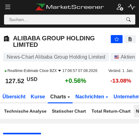
ALIBABA GROUP HOLDING LIMITED
127.52
$
+0.56%
ALIBABA GROUP HOLDING
LIMITED
News-Chart Alibaba Group Holding Limited
Aktien
Realtime-Estimate
Cboe BZX
17:06:57 07.08.2026
Veränd. 1. Jan.
USD
+0.56%
127.52
-13.08%
Übersicht
Kurse
Charts
Nachrichten
Unterneh
Technische Analyse
Statischer Chart
Total Return-Chart
N