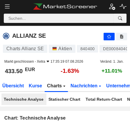
ALLIANZ SE
433.50
€
-1.63%
ALLIANZ SE
Charts Allianz SE
Aktien
840400
DE00084040
Markt geschlossen -
Xetra
17:35:19 07.08.2026
Veränd. 1. Jan.
EUR
-1.63%
433.50
+11.01%
Übersicht
Kurse
Charts
Nachrichten
Unterneh
Technische Analyse
Statischer Chart
Total Return-Chart
N
Chart: Technische Analyse