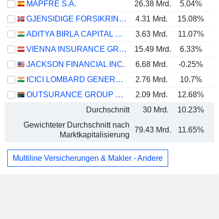
MAPFRE S.A.
26.38 Mrd.
5.04%
GJENSIDIGE FORSIKRING ASA
4.31 Mrd.
15.08%
ADITYA BIRLA CAPITAL LIMITED
3.63 Mrd.
11.07%
VIENNA INSURANCE GROUP AG
15.49 Mrd.
6.33%
JACKSON FINANCIAL INC.
6.68 Mrd.
-0.25%
ICICI LOMBARD GENERAL INSURANCE COMPANY LIMITED
2.76 Mrd.
10.7%
OUTSURANCE GROUP LIMITED
2.09 Mrd.
12.68%
Durchschnitt
30 Mrd.
10.23%
Gewichteter Durchschnitt nach
79.43 Mrd.
11.65%
Marktkapitalisierung
Multiline Versicherungen & Makler - Andere