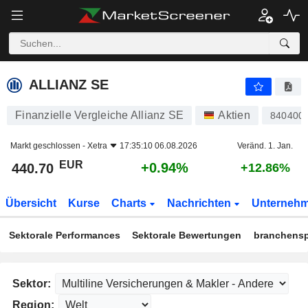
ALLIANZ SE
440.70
€
+0.94%
ALLIANZ SE
Finanzielle Vergleiche Allianz SE
Aktien
840400
Markt geschlossen -
Xetra
17:35:10 06.08.2026
Veränd. 1. Jan.
EUR
+0.94%
440.70
+12.86%
Übersicht
Kurse
Charts
Nachrichten
Unterneh
Sektorale Performances
Sektorale Bewertungen
branchensp
Sektor:
Region: