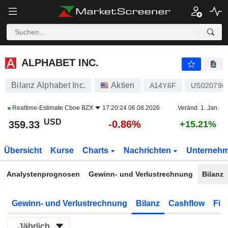
ALPHABET INC.
359.32
$
-0.86%
ALPHABET INC.
Bilanz Alphabet Inc.
Aktien
A14Y6F
US02079K
Realtime-Estimate
Cboe BZX
17:20:24 06.08.2026
Veränd. 1. Jan.
USD
-0.86%
359.33
+15.21%
Übersicht
Kurse
Charts
Nachrichten
Unterneh
Analystenprognosen
Gewinn- und Verlustrechnung
Bilanz
Gewinn- und Verlustrechnung
Bilanz
Cashflow
Fin
Jährlich