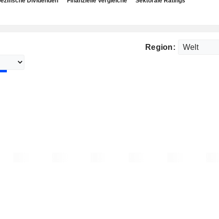
ezifische Dividenden
Finanzielle Vergleiche
Sektorale Ratings
Region: