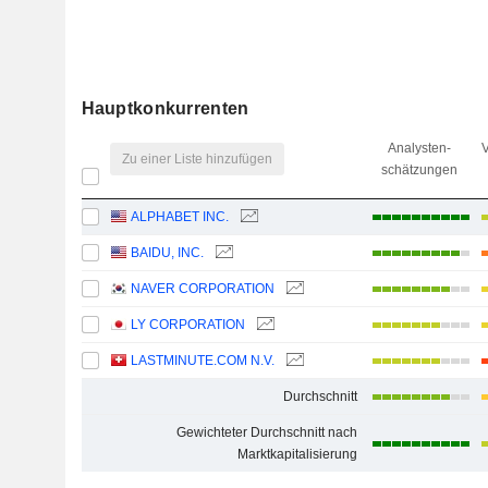
Hauptkonkurrenten
Analysten-
V
Zu einer Liste hinzufügen
schätzungen
ALPHABET INC.
BAIDU, INC.
NAVER CORPORATION
LY CORPORATION
LASTMINUTE.COM N.V.
Durchschnitt
Gewichteter Durchschnitt nach
Marktkapitalisierung