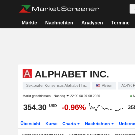
Märkte
Nachrichten
Analysen
Termine
ALPHABET INC.
Sektoraler Konsensus Alphabet Inc.
Aktien
A14Y6F
Markt geschlossen -
Nasdaq
22:00:00 07.08.2026
N
354.30
-0.96%
USD
35
Übersicht
Kurse
Charts
Nachrichten
Untern