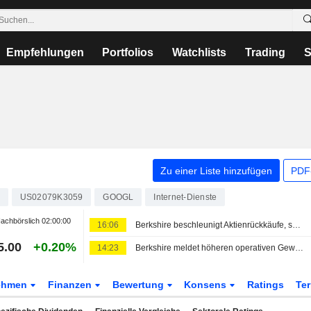
Empfehlungen
Portfolios
Watchlists
Trading
S
Zu einer Liste hinzufügen
PDF-
US02079K3059
GOOGL
Internet-Dienste
achbörslich
02:00:00
16:06
Berkshire beschleunigt Aktienrückkäufe, senkt Cash-Bestand - Gewinn übertrifft Erwartungen
5.00
+0.20%
14:23
Berkshire meldet höheren operativen Gewinn und tätigt Aktienrückkäufe
ehmen
Finanzen
Bewertung
Konsens
Ratings
Te