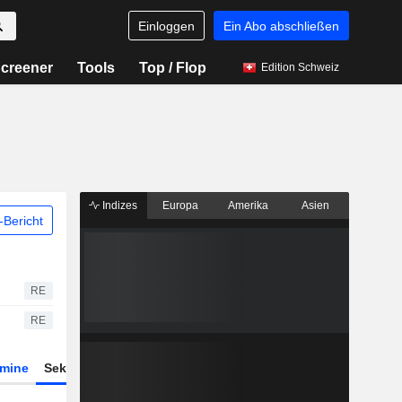
Einloggen
Ein Abo abschließen
creener
Tools
Top / Flop
Edition Schweiz
Indizes
Europa
Amerika
Asien
Bericht
RE
RE
rmine
Sektor
Derivate
ETFs