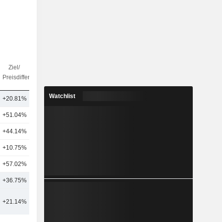
Ziel/
Anz.
Preisdifferenz
Analysten
Watchlist
+20.81%
55
+51.04%
31
7
+44.14%
27
+10.75%
12
+57.02%
4
8
+36.75%
26
+21.14%
54