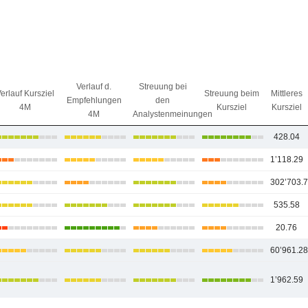
Verlauf d.
Streuung bei
erlauf Kursziel
Streuung beim
Mittleres
Empfehlungen
den
4M
Kursziel
Kursziel
4M
Analystenmeinungen
428.04
1’118.29
302’703.
535.58
20.76
60’961.2
1’962.59