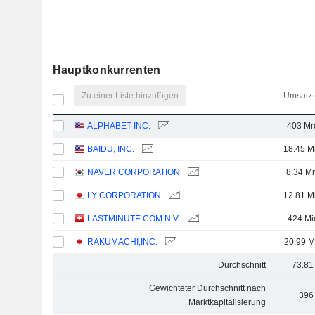
Hauptkonkurrenten
Zu einer Liste hinzufügen
Umsatz 
ALPHABET INC.
403 Mr
BAIDU, INC.
18.45 M
NAVER CORPORATION
8.34 Mr
LY CORPORATION
12.81 M
LASTMINUTE.COM N.V.
424 Mi
RAKUMACHI,INC.
20.99 M
Durchschnitt
73.81
Gewichteter Durchschnitt nach
396
Marktkapitalisierung