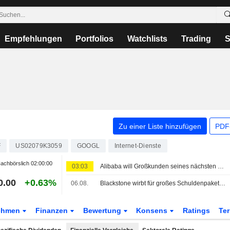
Empfehlungen
Portfolios
Watchlists
Trading
S
Zu einer Liste hinzufügen
PDF-
F
US02079K3059
GOOGL
Internet-Dienste
achbörslich
02:00:00
03:03
Alibaba will Großkunden seines nächsten Open-Source-KI-Modells zur Kasse bitten, sagen Quellen
0.00
+0.63%
06.08.
Blackstone wirbt für großes Schuldenpaket zur Finanzierung von Anthropics Chip-Deal
ehmen
Finanzen
Bewertung
Konsens
Ratings
Te