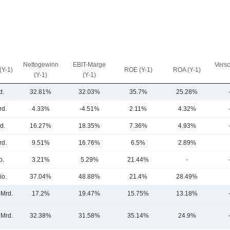
Nettogewinn
EBIT-Marge
Vers
(Y-1)
ROE (Y-1)
ROA (Y-1)
(Y-1)
(Y-1)
d.
32.81%
32.03%
35.7%
25.28%
rd.
4.33%
-4.51%
2.11%
4.32%
d.
16.27%
18.35%
7.36%
4.93%
rd.
9.51%
16.76%
6.5%
2.89%
o.
3.21%
5.29%
21.44%
-
io.
37.04%
48.88%
21.4%
28.49%
 Mrd.
17.2%
19.47%
15.75%
13.18%
 Mrd.
32.38%
31.58%
35.14%
24.9%