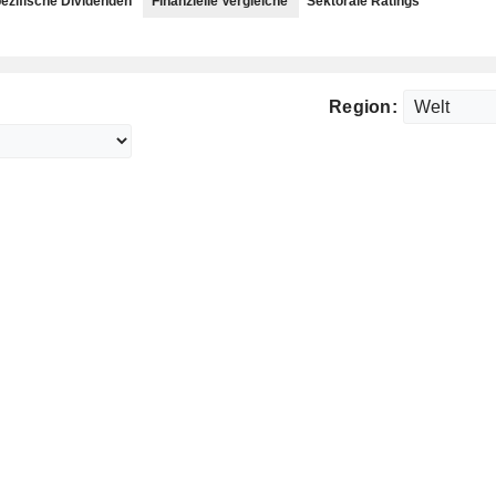
ezifische Dividenden
Finanzielle Vergleiche
Sektorale Ratings
Region: