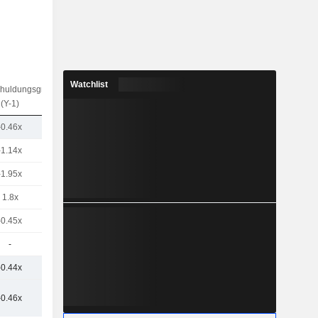
Watchlist
chuldungsgrad
(Y-1)
-0.46x
-1.14x
-1.95x
1.8x
-0.45x
-
-0.44x
-0.46x