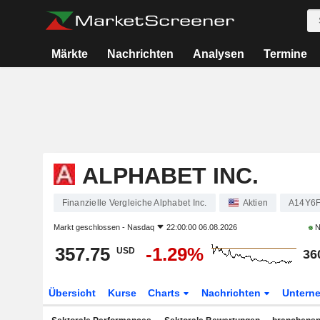
Märkte
Nachrichten
Analysen
Termine
ALPHABET INC.
Finanzielle Vergleiche Alphabet Inc.
Aktien
A14Y6
Markt geschlossen -
Nasdaq
22:00:00 06.08.2026
N
357.75
-1.29%
USD
36
Übersicht
Kurse
Charts
Nachrichten
Untern