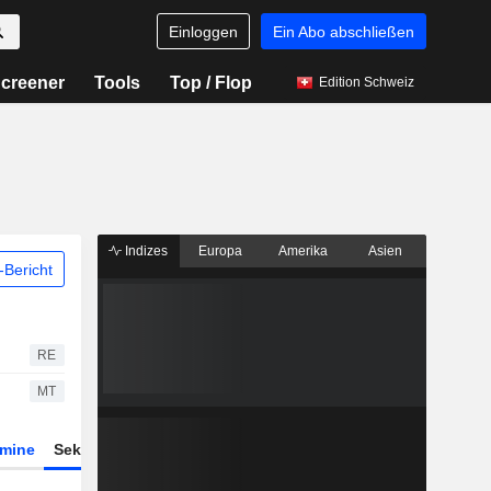
Einloggen
Ein Abo abschließen
creener
Tools
Top / Flop
Edition Schweiz
Indizes
Europa
Amerika
Asien
Bericht
RE
MT
rmine
Sektor
Derivate
ETFs