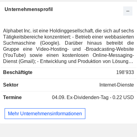
Luxemburg
0.34%
Unternehmensprofil
Irland
0.24%
Belgien
0.24%
Italien
0.2%
Alphabet Inc. ist eine Holdinggesellschaft, die sich auf sechs
Tätigkeitsbereiche konzentriert: - Betrieb einer webbasierten
Israel
0.2%
Suchmaschine (Google). Darüber hinaus betreibt die
Singapur
0.2%
Gruppe eine Video-Hosting- und -Broadcasting-Website
(YouTube) sowie einen kostenlosen Online-Messaging-
Neuseeland
0.11%
Dienst (Gmail); - Entwicklung und Produktion von Lösungen
für die Hausautomatisierung (Nest Labs): WLAN-Netzwerke,
Finnland
0.11%
Beschäftigte
198’933
die mit den Steuerungsprogrammen für Thermostate,
China
0.11%
Rauchmelder und Sicherheitssysteme synchronisiert sind; -
Sektor
Internet-Dienste
Forschung und Entwicklung im Bereich Biotechnologie
Cayman Islands
0.1%
(Calico): spezialisiert auf die Behandlung von Alterungs-
Spanien
0.09%
Termine
04.09.
Ex-Dividenden-Tag - 0.22 USD
und degenerativen Erkrankungen; - Forschung im Bereich
künstliche Intelligenz (Google X); -
Thailand
0.07%
Investmentdienstleistungen: Verwaltung eines
Mehr Unternehmensinformationen
Brasilien
0.07%
Investmentfonds für junge Unternehmen, die im Bereich
neuer Technologien tätig sind (Google Ventures), und eines
Indien
0.06%
Investmentfonds für bereits etablierte Unternehmen (Google
Liechtenstein
0.05%
Capital); - Betrieb einer Glasfaser-