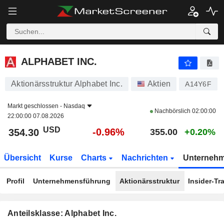
ALPHABET INC.
354.30
$
-0.96%
ALPHABET INC.
Aktionärsstruktur Alphabet Inc.
Aktien
A14Y6F
Markt geschlossen -
Nasdaq
Nachbörslich
02:00:00
22:00:00 07.08.2026
USD
-0.96%
354.30
355.00
+0.20%
Übersicht
Kurse
Charts
Nachrichten
Unterneh
Profil
Unternehmensführung
Aktionärsstruktur
Insider-Tr
Anteilsklasse: Alphabet Inc.