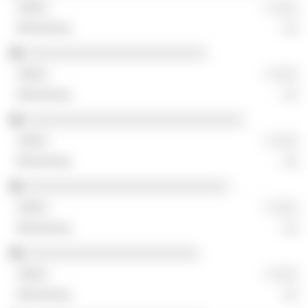
░ ░░░
░░
░░░░░░░░░░░░░░░░░░░░░░░░
░ ░░░
░░
░░░░░░░░░░░░░░░░░░░░░░░░░░░░░
░ ░░░
░░
░░░░░░░░░░░░░░░░░░░░░░░░░░░
░ ░░░
░░
░░░░░░░░░░░░░░░░░░░░░░░
░ ░░░
░░