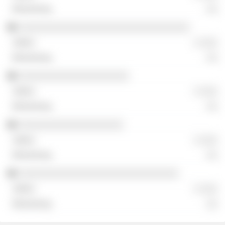
░░
░░░░░░░░░░░░░░░░░░░░░░░░░░░░░░░
░ ░░░
░░
░░░░░░░░░░░░░░░░░░░░
░ ░░░
░░
░░░░░░░░░░░░░░░░░░░
░ ░░░
░░
░░░░░░░░░░░░░░░░░░░░░░░░░░░░░
░ ░░░
░░