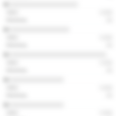
░░░░░░░░░░░░░░░░░░░░░░░░
░ ░░░
░░
░░░░░░░░░░░░░░░░░░░░░
░ ░░░
░░
░░░░░░░░░░░░░░░░░░░░░░░░░░░░░░░░░░
░ ░░░
░░
░░░░░░░░░░░░░░░░░░░
░ ░░░
░░
░░░░░░░░░░░░░░░░░░░
░ ░░░