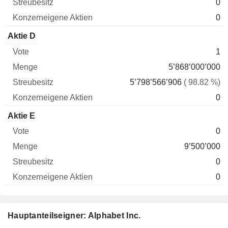
0
0
Aktie D
1
5’868’000’000
5’798’566’906
( 98.82 %)
0
Aktie E
0
9’500’000
0
0
Hauptanteilseigner: Alphabet Inc.