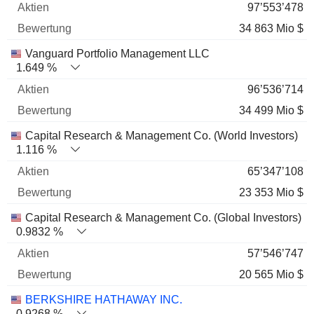
97’553’478
34 863 Mio $
Vanguard Portfolio Management LLC
1.649 %
96’536’714
34 499 Mio $
Capital Research & Management Co. (World Investors)
1.116 %
65’347’108
23 353 Mio $
Capital Research & Management Co. (Global Investors)
0.9832 %
57’546’747
20 565 Mio $
BERKSHIRE HATHAWAY INC.
0.9268 %