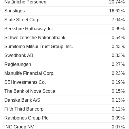
Natürliche Personen
20.74%
Sonstiges
16.62%
State Street Corp.
7.04%
Berkshire Hathaway, Inc.
0.99%
Schweizerische Nationalbank
0.54%
Sumitomo Mitsui Trust Group, Inc.
0.43%
Swedbank AB
0.33%
Regierungen
0.27%
Manulife Financial Corp.
0.23%
SEI Investments Co.
0.19%
The Bank of Nova Scotia
0.15%
Danske Bank A/S
0.13%
Fifth Third Bancorp
0.12%
Rathbones Group Plc
0.09%
ING Groep NV
0.07%