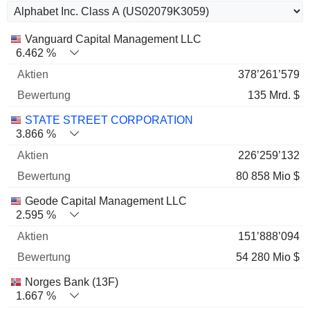
Name
Aktien
%
Bewertung
Vanguard Capital Management LLC
6.462 %
378’261’579
135 Mrd. $
STATE STREET CORPORATION
3.866 %
226’259’132
80 858 Mio $
Geode Capital Management LLC
2.595 %
151’888’094
54 280 Mio $
Norges Bank (13F)
1.667 %