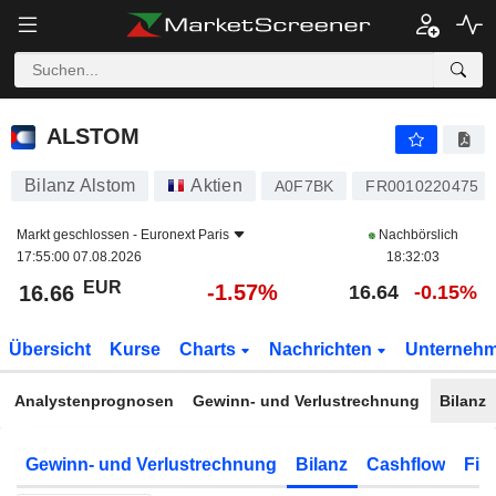
ALSTOM
16.66
€
-1.57%
ALSTOM
Bilanz Alstom
Aktien
A0F7BK
FR0010220475
Markt geschlossen -
Euronext Paris
Nachbörslich
17:55:00 07.08.2026
18:32:03
EUR
-1.57%
16.66
16.64
-0.15%
Übersicht
Kurse
Charts
Nachrichten
Unterneh
Analystenprognosen
Gewinn- und Verlustrechnung
Bilanz
Gewinn- und Verlustrechnung
Bilanz
Cashflow
Fin