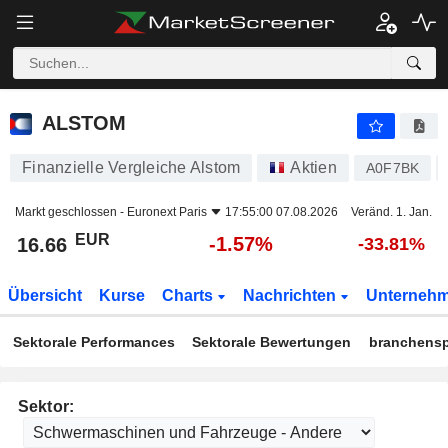
ALSTOM
16.66
€
-1.57%
ALSTOM
Finanzielle Vergleiche Alstom
Aktien
A0F7BK
Markt geschlossen -
Euronext Paris
17:55:00 07.08.2026
Veränd. 1. Jan.
EUR
-1.57%
16.66
-33.81%
Übersicht
Kurse
Charts
Nachrichten
Unterneh
Sektorale Performances
Sektorale Bewertungen
branchensp
Sektor: