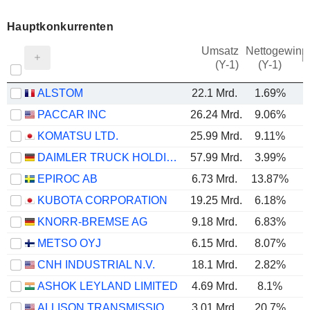
Hauptkonkurrenten
Umsatz
Nettogewinn
M
(Y-1)
(Y-1)
ALSTOM
22.1 Mrd.
1.69%
PACCAR INC
26.24 Mrd.
9.06%
KOMATSU LTD.
25.99 Mrd.
9.11%
DAIMLER TRUCK HOLDING AG
57.99 Mrd.
3.99%
EPIROC AB
6.73 Mrd.
13.87%
KUBOTA CORPORATION
19.25 Mrd.
6.18%
KNORR-BREMSE AG
9.18 Mrd.
6.83%
METSO OYJ
6.15 Mrd.
8.07%
CNH INDUSTRIAL N.V.
18.1 Mrd.
2.82%
ASHOK LEYLAND LIMITED
4.69 Mrd.
8.1%
ALLISON TRANSMISSION HOLDINGS, INC.
3.01 Mrd.
20.7%