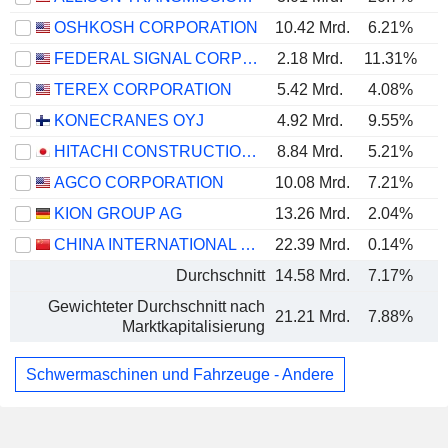
OSHKOSH CORPORATION
10.42 Mrd.
6.21%
FEDERAL SIGNAL CORPORATION
2.18 Mrd.
11.31%
TEREX CORPORATION
5.42 Mrd.
4.08%
KONECRANES OYJ
4.92 Mrd.
9.55%
HITACHI CONSTRUCTION MACHINERY CO., LTD.
8.84 Mrd.
5.21%
AGCO CORPORATION
10.08 Mrd.
7.21%
KION GROUP AG
13.26 Mrd.
2.04%
CHINA INTERNATIONAL MARINE CONTAINERS (GROUP) CO., LTD.
22.39 Mrd.
0.14%
Durchschnitt
14.58 Mrd.
7.17%
Gewichteter Durchschnitt nach
21.21 Mrd.
7.88%
Marktkapitalisierung
Schwermaschinen und Fahrzeuge - Andere