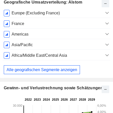
Geografische Umsatzverteilung: Alstom
Ende d.
Europe (Excluding France)
Geschäftsjahres:
März
France
Americas
Asia/Pacific
Africa/Middle East/Central Asia
Alle geografischen Segmente anzeigen
Gewinn- und Verlustrechnung sowie Schätzungen