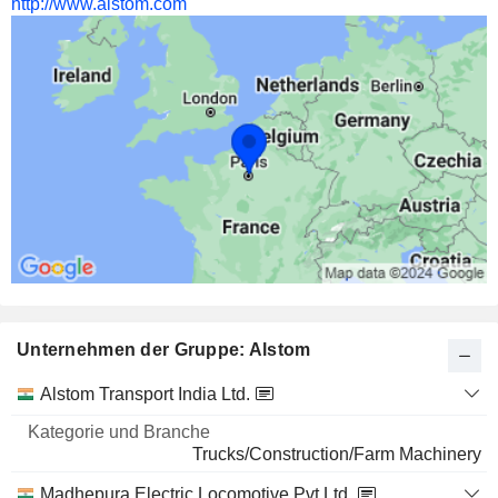
http://www.alstom.com
Unternehmen der Gruppe: Alstom
Kategorie
Alstom Transport India Ltd.
und
Name
Branche
Trucks/Construction/Farm Machinery
Madhepura Electric Locomotive Pvt Ltd.