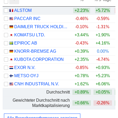
ALSTOM
+2.23%
+5.72%
PACCAR INC
-0.46%
-0.59%
+
DAIMLER TRUCK HOLDING AG
-0.10%
-1.31%
+
KOMATSU LTD.
+3.44%
+1.90%
+
EPIROC AB
-0.43%
+4.16%
+
KNORR-BREMSE AG
+0.39%
0.00%
+
KUBOTA CORPORATION
+2.35%
-4.74%
+
EXOR N.V.
-0.85%
+0.93%
METSO OYJ
+0.78%
+5.23%
+
CNH INDUSTRIAL N.V.
+1.62%
+6.06%
Durchschnitt
+0.89%
+0.05%
+
Gewichteter Durchschnitt nach
+0.66%
-0.26%
+
Marktkapitalisierung