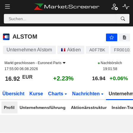
ALSTOM
16.92
€
+2.23%
ALSTOM
Unternehmen Alstom
Aktien
A0F7BK
FR00102
Markt geschlossen -
Euronext Paris
Nachbörslich
17:55:00 06.08.2026
19:01:58
EUR
+2.23%
16.92
16.94
+0.06%
Übersicht
Kurse
Charts
Nachrichten
Unterneh
Profil
Unternehmensführung
Aktionärsstruktur
Insider-Tr