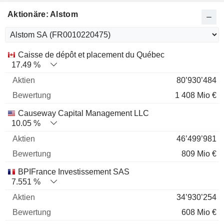
Aktionäre: Alstom
Name
Aktien
%
Bewertung
Caisse de dépôt et placement du Québec
17.49 %
80’930’484
1 408 Mio €
Causeway Capital Management LLC
10.05 %
46’499’981
809 Mio €
BPIFrance Investissement SAS
7.551 %
34’930’254
608 Mio €