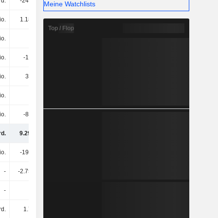
rd.
-243 Mio.
-652 Mio.
-510 Mio.
Meine Watchlists
io.
1.18 Mrd.
15 Mio.
393 Mio.
Top / Flop
io.
6 Mio.
-106 Mio.
-86 Mio.
io.
-15 Mio.
102 Mio.
-27 Mio.
io.
38 Mio.
116 Mio.
34 Mio.
io.
6 Mio.
798 Mio.
690 Mio.
io.
-82 Mio.
-759 Mio.
-535 Mio.
rd.
9.29 Mrd.
8.75 Mrd.
9.29 Mrd.
io.
-196 Mio.
-142 Mio.
-216 Mio.
-
-2.75 Mrd.
-
-
-
-
-
-
rd.
1.7 Mrd.
-
-