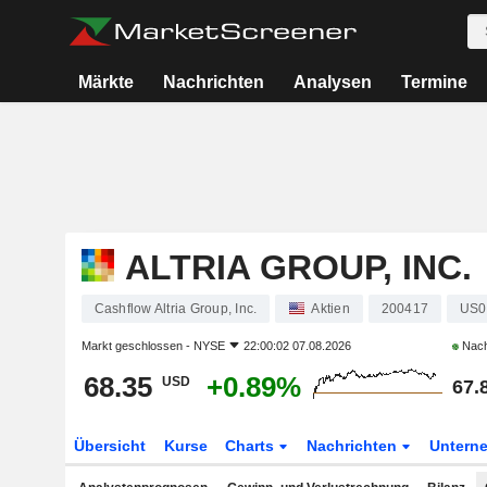
Märkte
Nachrichten
Analysen
Termine
ALTRIA GROUP, INC.
Cashflow Altria Group, Inc.
Aktien
200417
US0
Markt geschlossen -
NYSE
22:00:02 07.08.2026
Nach
68.35
+0.89%
USD
67.
Übersicht
Kurse
Charts
Nachrichten
Untern