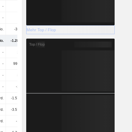
-
-
2.35 Mrd.
-
-
-
-
-
io.
-36 Mio.
-36 Mio.
-125 Mio.
Mehr Top / Flop
io.
-1.28 Mrd.
2.18 Mrd.
-341 Mio.
Top / Flop
-
2 Mrd.
-
-
-
998 Mio.
-
1.99 Mrd.
-
3 Mrd.
-
1.99 Mrd.
-
-2 Mrd.
-
-
rd.
-1.57 Mrd.
-1.12 Mrd.
-1.61 Mrd.
rd.
-3.57 Mrd.
-1.12 Mrd.
-1.61 Mrd.
rd.
-1 Mrd.
-3.4 Mrd.
-1 Mrd.