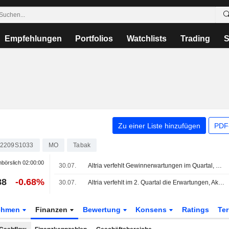
Empfehlungen
Portfolios
Watchlists
Trading
S
Zu einer Liste hinzufügen
PDF-
2209S1033
MO
Tabak
börslich
02:00:00
30.07.
Altria verfehlt Gewinnerwartungen im Quartal, da die Nachfrage nach Premium-Zigaretten nachlässt
88
-0.68%
30.07.
Altria verfehlt im 2. Quartal die Erwartungen, Aktie stolpert
ehmen
Finanzen
Bewertung
Konsens
Ratings
Te