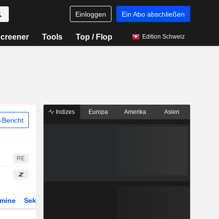
Einloggen
Ein Abo abschließen
creener
Tools
Top / Flop
Edition Schweiz
Indizes
Europa
Amerika
Asien
Bericht
RE
rmine
Sektor
Derivate
ETFs