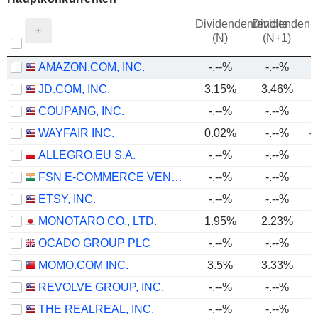
Dividendenrendite
Dividendenre
(N)
(N+1)
AMAZON.COM, INC.
-.--%
-.--%
JD.COM, INC.
3.15%
3.46%
COUPANG, INC.
-.--%
-.--%
WAYFAIR INC.
0.02%
-.--%
-
ALLEGRO.EU S.A.
-.--%
-.--%
FSN E-COMMERCE VENTURES LIMITED
-.--%
-.--%
ETSY, INC.
-.--%
-.--%
MONOTARO CO., LTD.
1.95%
2.23%
OCADO GROUP PLC
-.--%
-.--%
MOMO.COM INC.
3.5%
3.33%
REVOLVE GROUP, INC.
-.--%
-.--%
THE REALREAL, INC.
-.--%
-.--%