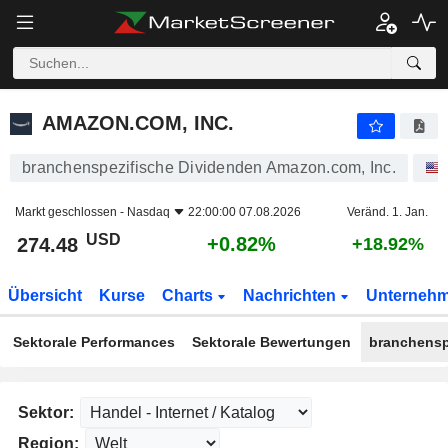
AMAZON.COM, INC.
274.48
$
+0.82%
AMAZON.COM, INC.
branchenspezifische Dividenden Amazon.com, Inc.
Markt geschlossen -
Nasdaq
22:00:00 07.08.2026
Veränd. 1. Jan.
USD
+0.82%
274.48
+18.92%
Übersicht
Kurse
Charts
Nachrichten
Unterneh
Sektorale Performances
Sektorale Bewertungen
branchensp
Sektor:
Region: