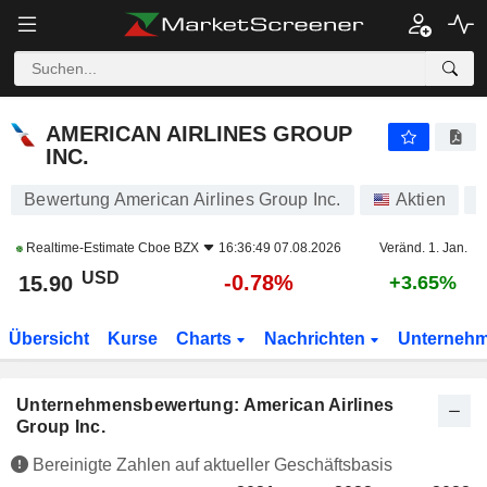
AMERICAN AIRLINES GROUP INC.
15.90
$
-0.78%
AMERICAN AIRLINES GROUP
INC.
Bewertung American Airlines Group Inc.
Aktien
Realtime-Estimate
Cboe BZX
16:36:49 07.08.2026
Veränd. 1. Jan.
USD
-0.78%
15.90
+3.65%
Übersicht
Kurse
Charts
Nachrichten
Unterneh
Unternehmensbewertung: American Airlines
Group Inc.
Bereinigte Zahlen auf aktueller Geschäftsbasis