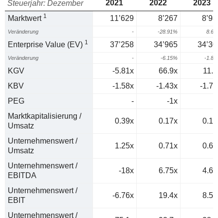
2021
2022
2023
Steuerjahr: Dezember
1
Marktwert
11’629
8’267
8’98
Veränderung
-
-28.91%
8.6
1
Enterprise Value (EV)
37’258
34’965
34’30
Veränderung
-
-6.15%
-1.8
KGV
-5.81x
66.9x
11.4
KBV
-1.58x
-1.43x
-1.73
PEG
-
-1x
0
Marktkapitalisierung /
0.39x
0.17x
0.17
Umsatz
Unternehmenswert /
1.25x
0.71x
0.65
Umsatz
Unternehmenswert /
-18x
6.75x
4.69
EBITDA
Unternehmenswert /
-6.76x
19.4x
8.55
EBIT
Unternehmenswert /