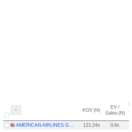
M
EV /
KGV (N)
/
Sales (N)
AMERICAN AIRLINES GROUP INC.
121.24x
0.6x