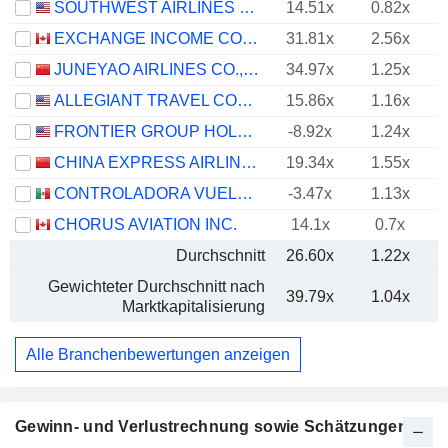
SOUTHWEST AIRLINES CO.
14.51x
0.82x
EXCHANGE INCOME CORPORATION
31.81x
2.56x
JUNEYAO AIRLINES CO., LTD
34.97x
1.25x
ALLEGIANT TRAVEL COMPANY
15.86x
1.16x
FRONTIER GROUP HOLDINGS, INC.
-8.92x
1.24x
CHINA EXPRESS AIRLINES CO.,LTD
19.34x
1.55x
CONTROLADORA VUELA COMPAÑÍA DE AVIACIÓN, S.A.B. DE C.V.
-3.47x
1.13x
CHORUS AVIATION INC.
14.1x
0.7x
Durchschnitt
26.60x
1.22x
Gewichteter Durchschnitt nach
39.79x
1.04x
Marktkapitalisierung
Alle Branchenbewertungen anzeigen
Gewinn- und Verlustrechnung sowie Schätzungen