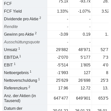
75.1x
-93.7x
28.4
FCF
FCF Yield
1.33%
-1.07%
3.52
2
Dividende pro Aktie
-
-
Rendite
-
-
2
Gewinn pro Aktie
-3.09
0.19
1.2
Ausschüttungsquote
-
-
1
Umsatz
29’882
48’971
52’78
1
EBITDA
-2’070
5’177
7’31
1
EBIT
-5’514
1’805
4’01
1
Nettoergebnis
-1’993
127
82
1
Nettoverschuldung
25’629
26’698
25’32
2
Referenzkurs
17.96
12.72
13.7
Anz. der Aktien (in
647’477
649’901
653’54
Tausend)
Datum der
20.01.22
26.01.23
25.01.2