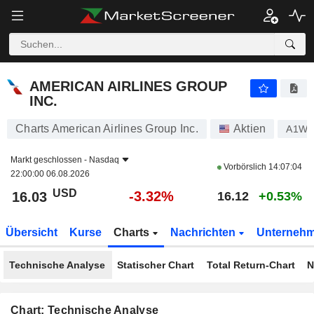
AMERICAN AIRLINES GROUP INC.
16.03
$
-3.32%
AMERICAN AIRLINES GROUP
INC.
Charts American Airlines Group Inc.
Aktien
A1W9
Markt geschlossen -
Nasdaq
Vorbörslich
14:07:04
22:00:00 06.08.2026
USD
-3.32%
16.03
16.12
+0.53%
Übersicht
Kurse
Charts
Nachrichten
Unterneh
Technische Analyse
Statischer Chart
Total Return-Chart
N
Chart: Technische Analyse