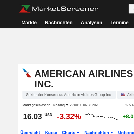
Märkte
Nachrichten
Analysen
Termine
AMERICAN AIRLINE
INC.
Sektoraler Konsensus American Airlines Group Inc.
Akt
Markt geschlossen -
Nasdaq
22:00:00 06.08.2026
% 5 T
16.03
-3.32%
USD
+8.
Übersicht
Kurse
Charts
Nachrichten
Untern