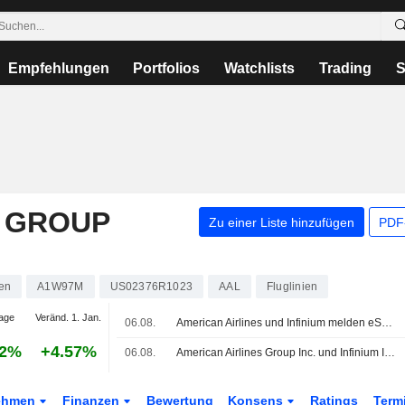
Empfehlungen
Portfolios
Watchlists
Trading
S
S GROUP
Zu einer Liste hinzufügen
PDF-
ien
A1W97M
US02376R1023
AAL
Fluglinien
age
Veränd. 1. Jan.
06.08.
American Airlines und Infinium melden eSAF-Lieferung für kommerziellen Linienflug
02%
+4.57%
06.08.
American Airlines Group Inc. und Infinium Inc. kündigen kommerziellen Passagierflug mit elektro-basiertem Sustainable Aviation Fuel an
ehmen
Finanzen
Bewertung
Konsens
Ratings
Term