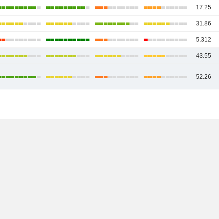
17.25
31.86
5.312
43.55
52.26