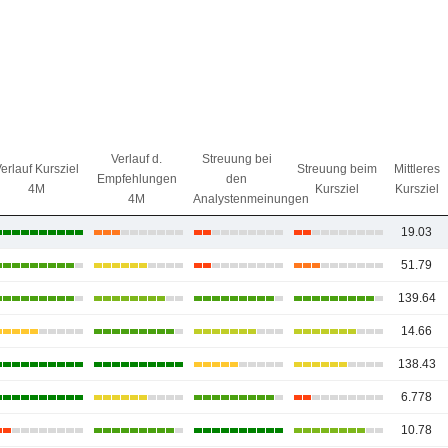
Verlauf d.
Streuung bei
erlauf Kursziel
Streuung beim
Mittleres
Empfehlungen
den
4M
Kursziel
Kursziel
4M
Analystenmeinungen
19.03
51.79
139.64
14.66
138.43
6.778
10.78