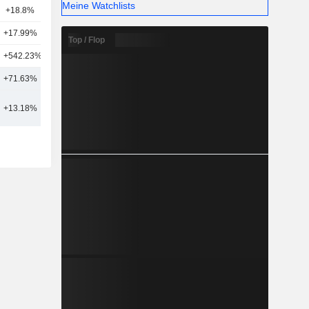
Meine Watchlists
+18.8%
6
+17.99%
7
Top / Flop
+542.23%
4
+71.63%
10
+13.18%
18