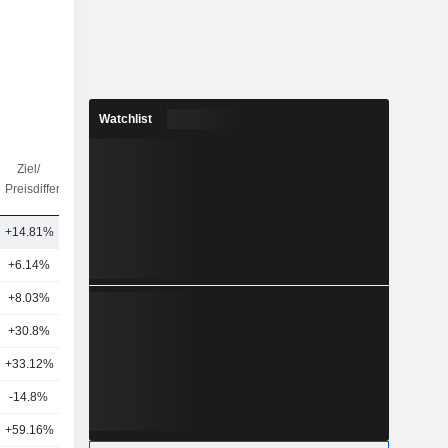
Watchlist
Ziel/
Anz.
Preisdifferenz
Analysten
+14.81%
23
+6.14%
23
+8.03%
11
+30.8%
4
+33.12%
14
-14.8%
9
+59.16%
4