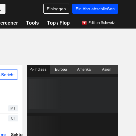
Einloggen
Ein Abo abschließen
creener
Tools
Top / Flop
Edition Schweiz
Indizes
Europa
Amerika
Asien
Bericht
MT
CI
ine
Sektor
Derivate
ETFs