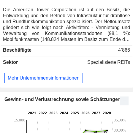
Die American Tower Corporation ist auf den Besitz, die
Entwicklung und den Betrieb von Infrastruktur für drahtlose
und Rundfunkkommunikation spezialisiert. Der Nettoumsatz
gliedert sich wie folgt nach Aktivitäten: - Vermietung und
Verwaltung von Kommunikationsstandorten (98,1 %):
Mobilfunkmasten (148.824 Masten im Besitz zum Ende des
Jahres 2025), Rundfunkmasten und verteilte
Beschäftigte
4’866
Antennensysteme (integrierte Systeme, die in
Einkaufszentren und Casino-/Hotelresorts betrieben
Sektor
Spezialisierte REITs
werden). Die Gruppe vermietet auch Antennenflächen auf
Kommunikationsmasten, verwaltet Maststandorte für Dritte
und bietet Dachverwaltungsdienste an; -
Mehr Unternehmensinformationen
Netzwerkentwicklungsdienstleistungen (1,9 %):
Bereitstellung von Dienstleistungen im Zusammenhang mit
dem Erwerb von Standorten, der Flächennutzungsplanung
und der Genehmigungserteilung sowie von
Gewinn- und Verlustrechnung sowie Schätzungen
Strukturanalysedienstleistungen für Mobilfunkbetreiber im
Zusammenhang mit der Installation von
Kommunikationsgeräten auf Türmen. Der Nettoumsatz
verteilt sich geografisch wie folgt: Vereinigte Staaten und
Kanada (62,4 %), Lateinamerika (15,4 %), Afrika und Asien-