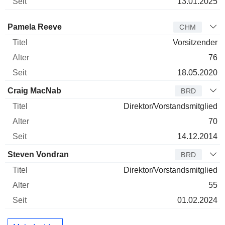
13.01.2025
Verwaltungsratsmitglied
Titel
Alter
Seit
Pamela Reeve
CHM
Vorsitzender
76
18.05.2020
Craig MacNab
BRD
Direktor/Vorstandsmitglied
70
14.12.2014
Steven Vondran
BRD
Direktor/Vorstandsmitglied
55
01.02.2024