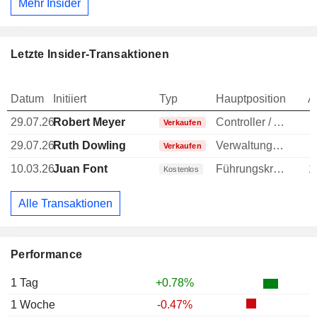
Mehr Insider
Letzte Insider-Transaktionen
Datum
Initiiert
Typ
Hauptposition
A
29.07.26
Robert Meyer
Controller / Auditor
-
Verkaufen
29.07.26
Ruth Dowling
Verwaltungsdirektor
-
Verkaufen
10.03.26
Juan Font
Führungskraft / leitender Angestellter
1
Kostenlos
Alle Transaktionen
Performance
1 Tag
+0.78%
1 Woche
-0.47%