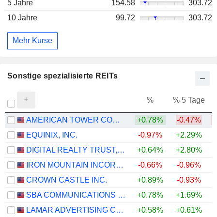
5 Jahre
154.58
303.72
10 Jahre
99.72
303.72
Mehr Kurse
Sonstige spezialisierte REITs
%
% 5 Tage
%
AMERICAN TOWER CORPORATION
+0.78%
-0.47%
EQUINIX, INC.
-0.97%
+2.29%
+
DIGITAL REALTY TRUST, INC.
+0.64%
+2.80%
+
IRON MOUNTAIN INCORPORATED
-0.66%
-0.96%
+
CROWN CASTLE INC.
+0.89%
-0.93%
SBA COMMUNICATIONS CORPORATION
+0.78%
+1.69%
LAMAR ADVERTISING COMPANY
+0.58%
+0.61%
+