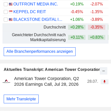
OUTFRONT MEDIA INC.
+0.19%
-2.07%
+
KEPPEL DC REIT
-0.45%
-1.35%
BLACKSTONE DIGITAL INFRASTRUCTURE TRUST INC.
+1.06%
-3.89%
Durchschnitt
+0.28%
-0.35%
+
Gewichteter Durchschnitt nach
+0.11%
+0.83%
+
Marktkapitalisierung
Alle Branchenperformances anzeigen
Aktuelles Transkript: American Tower Corporation
American Tower Corporation, Q2
28.07.
2026 Earnings Call, Jul 28, 2026
Mehr Transkripte