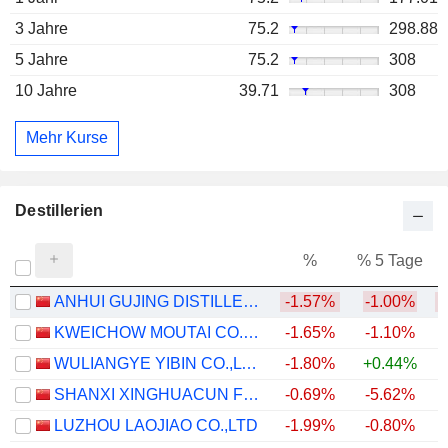
3 Jahre
75.2
298.88
5 Jahre
75.2
308
10 Jahre
39.71
308
Mehr Kurse
Destillerien
%
% 5 Tage
%
ANHUI GUJING DISTILLERY CO., LTD.
-1.57%
-1.00%
KWEICHOW MOUTAI CO., LTD.
-1.65%
-1.10%
WULIANGYE YIBIN CO.,LTD.
-1.80%
+0.44%
SHANXI XINGHUACUN FEN WINE FACTORY CO.,LTD.
-0.69%
-5.62%
LUZHOU LAOJIAO CO.,LTD
-1.99%
-0.80%