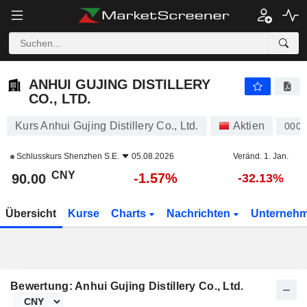
ANHUI GUJING DISTILLERY CO., LTD.
90.00
¥
-1.57%
ANHUI GUJING DISTILLERY
CO., LTD.
Kurs Anhui Gujing Distillery Co., Ltd.
Aktien
0005
Schlusskurs
Shenzhen S.E.
05.08.2026
Veränd. 1. Jan.
CNY
-1.57%
90.00
-32.13%
Übersicht
Kurse
Charts
Nachrichten
Unterneh
Bewertung: Anhui Gujing Distillery Co., Ltd.