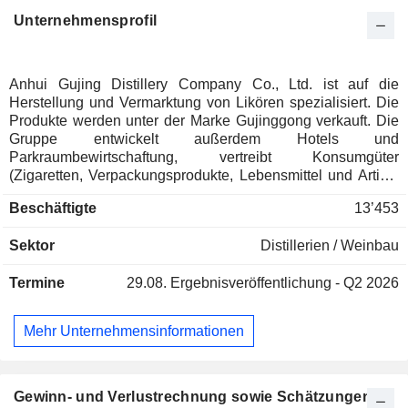
Unternehmensprofil
Anhui Gujing Distillery Company Co., Ltd. ist auf die
Herstellung und Vermarktung von Likören spezialisiert. Die
Produkte werden unter der Marke Gujinggong verkauft. Die
Gruppe entwickelt außerdem Hotels und
Parkraumbewirtschaftung, vertreibt Konsumgüter
(Zigaretten, Verpackungsprodukte, Lebensmittel und Artikel
des täglichen Bedarfs) und bietet Dienstleistungen in den
Beschäftigte
13’453
Bereichen Catering, Werbung, Transport und
Abfallverwertung an.
Sektor
Distillerien / Weinbau
Termine
29.08.
Ergebnisveröffentlichung - Q2 2026
Mehr Unternehmensinformationen
Gewinn- und Verlustrechnung sowie Schätzungen