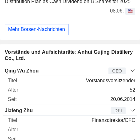
Distribution Plan as Cash Dividend on B Shares for 2025
08.06.
Mehr Börsen-Nachrichten
Vorstände und Aufsichtsräte: Anhui Gujing Distillery
Co., Ltd.
Manager
Titel
Alter
Seit
Qing Wu Zhou
CEO
Vorstandsvorsitzender
52
20.06.2014
Jiafeng Zhu
DFI
Finanzdirektor/CFO
-
-