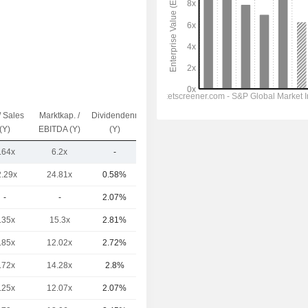
/ Sales
Marktkap. /
Dividendenrendite
Kap.($)
(Y)
EBITDA (Y)
(Y)
.64x
6.2x
-
1.66 Mrd.
2.29x
24.81x
0.58%
1’057 Mrd.
-
-
2.07%
625 Mrd.
.35x
15.3x
2.81%
435 Mrd.
.85x
12.02x
2.72%
363 Mrd.
.72x
14.28x
2.8%
296 Mrd.
.25x
12.07x
2.07%
249 Mrd.