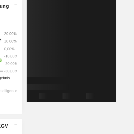
nung
2028
-
-
1’311
-17.43%
10.9x
1.29x
0.7x
1.26x
0.99x
3.65x
 KGV
4.23x