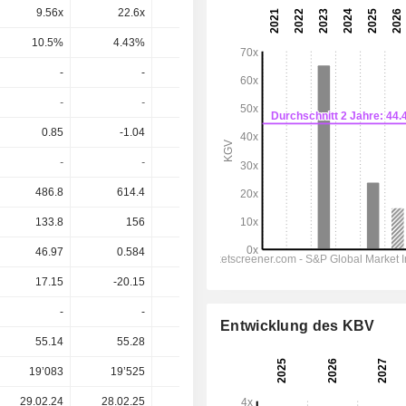
9.56x
22.6x
11.6x
9.87x
6.59x
10.5%
4.43%
8.65%
10.1%
15.2%
-
-
-
-
-
-
-
-
-
-
0.85
-1.04
3.32
5.33
6.26
-
-
-
-
-
486.8
614.4
883.4
1’107
1’235
133.8
156
229.8
292.9
338.3
46.97
0.584
111.1
174.7
277.2
17.15
-20.15
77.18
120.6
139.3
-
-
331.4
157.6
-71.89
Entwicklung des KBV
55.14
55.28
78.94
78.25
78.25
19’083
19’525
20’904
21’205
-
29.02.24
28.02.25
27.02.26
-
-