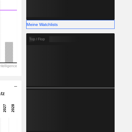
Meine Watchlists
Top / Flop
tz