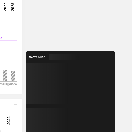
4.55x
22%
-
-
7.19
-
Watchlist
1’321
358.6
309.8
160.7
-348.5
78.25
-
-