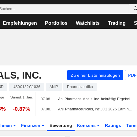
Empfehlungen
Portfolios
Watchlists
Trading
S
LS, INC.
Zu einer Liste hinzufügen
PDF-
5D
US00182C1036
ANIP
Pharmazeutika
age
Veränd. 1. Jan.
07.08.
Ani Pharmaceuticals, Inc. bekräftigt Ergebnisprognose für das Gesamtjahr 2026
5%
-0.87%
07.08.
ANI Pharmaceuticals, Inc., Q2 2026 Earnings Call, Aug 07, 2026
ehmen
Finanzen
Bewertung
Konsens
Ratings
Term