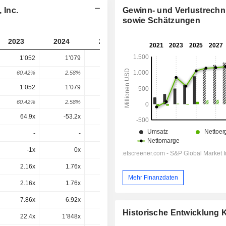
 Inc.
Gewinn- und Verlustrech
sowie Schätzungen
2023
2024
2025
2026
2027
1’052
1’079
1’650
1’659
-
60.42%
2.58%
52.89%
0.55%
-
1’052
1’079
1’982
1’817
1’587
60.42%
2.58%
83.6%
-8.31%
-12.63%
64.9x
-53.2x
23.8x
14.7x
12.5x
-
-
3.28x
2.17x
1.64x
-1x
0x
-0x
0.2x
0.7x
2.16x
1.76x
1.87x
1.5x
1.34x
Mehr Finanzdaten
2.16x
1.76x
2.24x
1.64x
1.28x
7.86x
6.92x
8.62x
6.2x
4.69x
Historische Entwicklung
22.4x
1’848x
17.8x
10.4x
5.73x