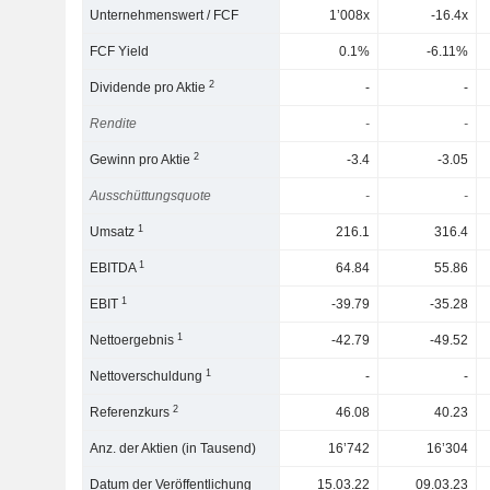
Unternehmenswert / FCF
1’008x
-16.4x
FCF Yield
0.1%
-6.11%
2
Dividende pro Aktie
-
-
Rendite
-
-
2
Gewinn pro Aktie
-3.4
-3.05
Ausschüttungsquote
-
-
1
Umsatz
216.1
316.4
1
EBITDA
64.84
55.86
1
EBIT
-39.79
-35.28
1
Nettoergebnis
-42.79
-49.52
1
Nettoverschuldung
-
-
2
Referenzkurs
46.08
40.23
Anz. der Aktien (in Tausend)
16’742
16’304
Datum der Veröffentlichung
15.03.22
09.03.23