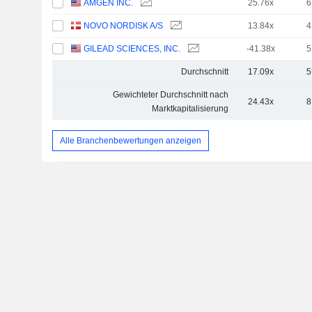
AMGEN INC.
25.76x
6
NOVO NORDISK A/S
13.84x
4
GILEAD SCIENCES, INC.
-41.38x
5
Durchschnitt
17.09x
5
Gewichteter Durchschnitt nach
24.43x
8
Marktkapitalisierung
Alle Branchenbewertungen anzeigen