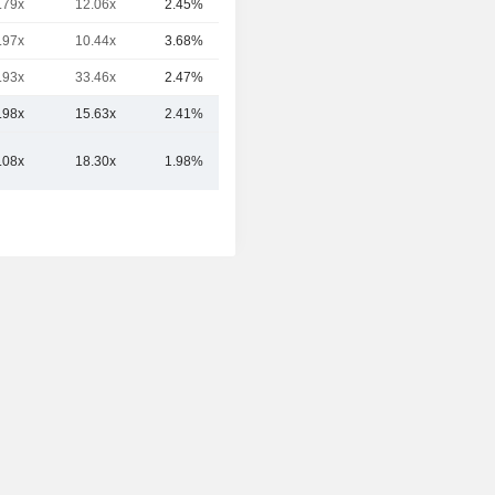
.79x
12.06x
2.45%
222 Mrd.
.97x
10.44x
3.68%
209 Mrd.
.93x
33.46x
2.47%
165 Mrd.
.98x
15.63x
2.41%
362.24 Mrd.
.08x
18.30x
1.98%