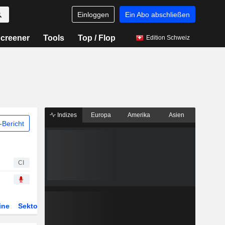
Einloggen
Ein Abo abschließen
creener
Tools
Top / Flop
Edition Schweiz
Indizes
Europa
Amerika
Asien
Bericht
CI
ine
Sektor
Derivate
ETFs