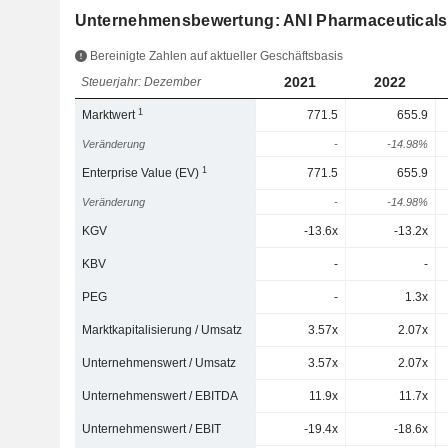
Unternehmensbewertung: ANI Pharmaceuticals,
Bereinigte Zahlen auf aktueller Geschäftsbasis
2021
2022
Steuerjahr: Dezember
1
Marktwert
771.5
655.9
Veränderung
-
-14.98%
1
Enterprise Value (EV)
771.5
655.9
Veränderung
-
-14.98%
KGV
-13.6x
-13.2x
KBV
-
-
PEG
-
1.3x
Marktkapitalisierung / Umsatz
3.57x
2.07x
Unternehmenswert / Umsatz
3.57x
2.07x
Unternehmenswert / EBITDA
11.9x
11.7x
Unternehmenswert / EBIT
-19.4x
-18.6x