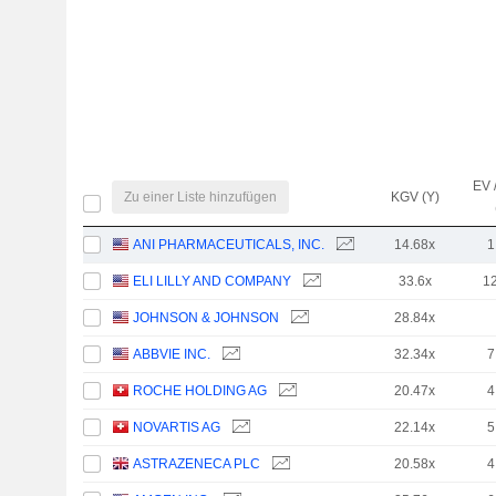
EV 
Zu einer Liste hinzufügen
KGV (Y)
ANI PHARMACEUTICALS, INC.
14.68x
1
ELI LILLY AND COMPANY
33.6x
1
JOHNSON & JOHNSON
28.84x
ABBVIE INC.
32.34x
7
ROCHE HOLDING AG
20.47x
4
NOVARTIS AG
22.14x
5
ASTRAZENECA PLC
20.58x
4