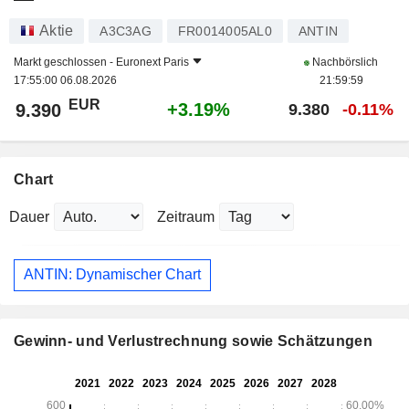
Aktie
A3C3AG
FR0014005AL0
ANTIN
Markt geschlossen -
Euronext Paris
Nachbörslich
17:55:00 06.08.2026
21:59:59
EUR
+3.19%
9.390
9.380
-0.11%
Chart
Dauer
Zeitraum
ANTIN: Dynamischer Chart
Gewinn- und Verlustrechnung sowie Schätzungen