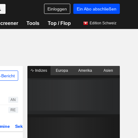
Einloggen
Ein Abo abschließen
creener
Tools
Top / Flop
Edition Schweiz
Indizes
Europa
Amerika
Asien
Bericht
AN
RE
rmine
Sektor
Derivate
ETFs