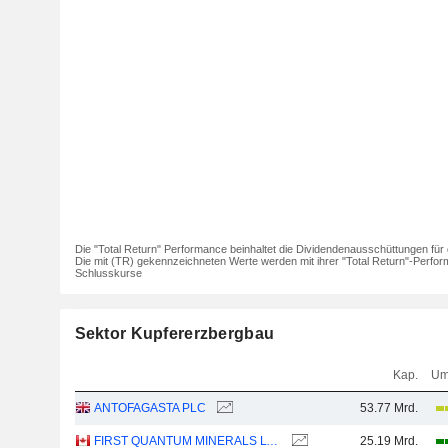
Die "Total Return" Performance beinhaltet die Dividendenausschüttungen für 
Die mit (TR) gekennzeichneten Werte werden mit ihrer "Total Return"-Perfor
Schlusskurse
Sektor Kupfererzbergbau
Kap.
Um
ANTOFAGASTA PLC
53.77 Mrd.
FIRST QUANTUM MINERALS LTD.
25.19 Mrd.