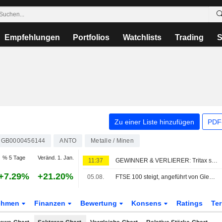
Empfehlungen
Portfolios
Watchlists
Trading
S
Zu einer Liste hinzufügen
PDF-
GB0000456144
ANTO
Metalle / Minen
% 5 Tage
Veränd. 1. Jan.
11:37
GEWINNER & VERLIERER: Tritax schließt Kapitalerhöhung ab; Wizz Air rutscht in die Verlustzone
+7.29%
+21.20%
05.08.
FTSE 100 steigt, angeführt von Glencore und Next-Zahlen; Banken unter Druck
ehmen
Finanzen
Bewertung
Konsens
Ratings
Te