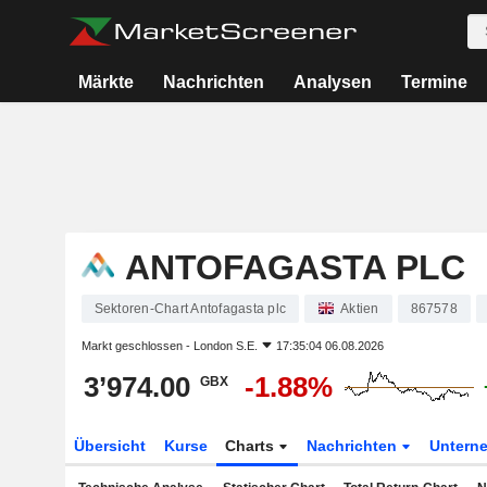
Märkte
Nachrichten
Analysen
Termine
ANTOFAGASTA PLC
Sektoren-Chart Antofagasta plc
Aktien
867578
Markt geschlossen -
London S.E.
17:35:04 06.08.2026
3’974.00
-1.88%
GBX
Übersicht
Kurse
Charts
Nachrichten
Untern