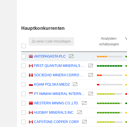
Hauptkonkurrenten
Analysten-
V
Zu einer Liste hinzufügen
schätzungen
ANTOFAGASTA PLC
FIRST QUANTUM MINERALS LTD.
SOCIEDAD MINERA CERRO VERDE S.A.A.
KGHM POLSKA MIEDZ
PT AMMAN MINERAL INTERNASIONAL TBK
WESTERN MINING CO.,LTD.
HUDBAY MINERALS INC.
CAPSTONE COPPER CORP.