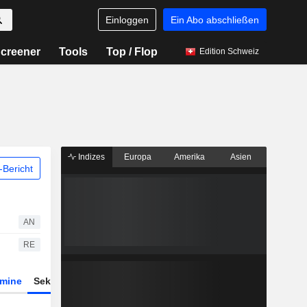
Einloggen
Ein Abo abschließen
creener
Tools
Top / Flop
Edition Schweiz
Indizes
Europa
Amerika
Asien
Bericht
AN
RE
rmine
Sektor
Derivate
ETFs