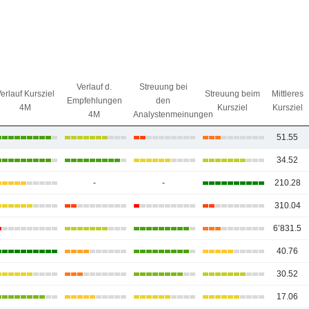
Verlauf d.
Streuung bei
erlauf Kursziel
Streuung beim
Mittleres
Empfehlungen
den
4M
Kursziel
Kursziel
4M
Analystenmeinungen
51.55
34.52
-
-
210.28
310.04
6’831.5
40.76
30.52
17.06