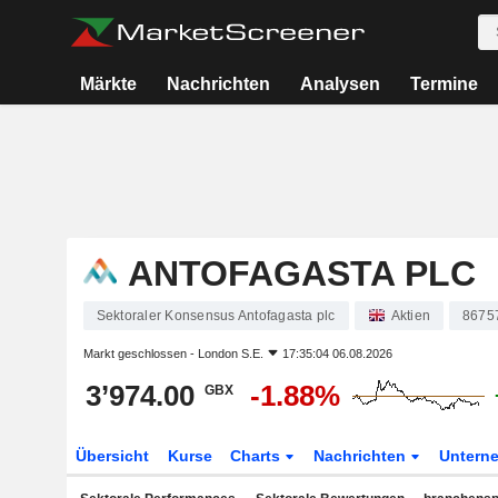
Märkte
Nachrichten
Analysen
Termine
ANTOFAGASTA PLC
Sektoraler Konsensus Antofagasta plc
Aktien
8675
Markt geschlossen -
London S.E.
17:35:04 06.08.2026
3’974.00
-1.88%
GBX
Übersicht
Kurse
Charts
Nachrichten
Untern