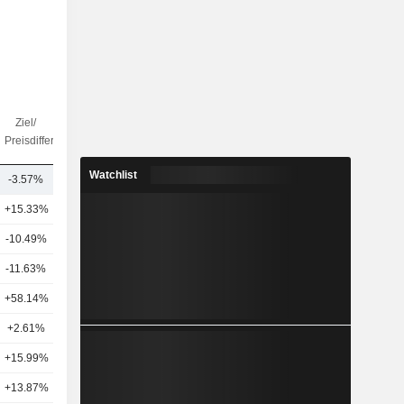
Ziel/
Anz.
Preisdifferenz
Analysten
Watchlist
-3.57%
21
+15.33%
22
-10.49%
2
-11.63%
11
+58.14%
8
+2.61%
4
+15.99%
21
+13.87%
19