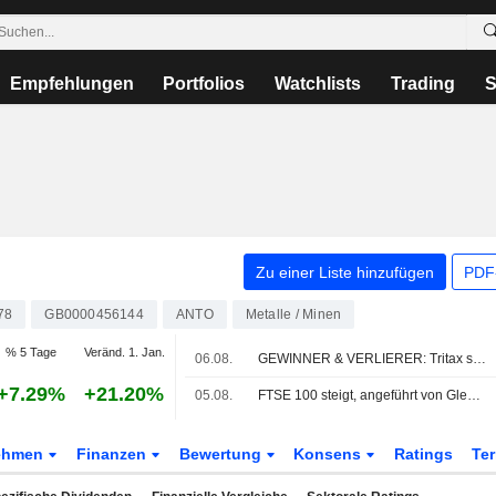
Empfehlungen
Portfolios
Watchlists
Trading
S
Zu einer Liste hinzufügen
PDF-
78
GB0000456144
ANTO
Metalle / Minen
% 5 Tage
Veränd. 1. Jan.
06.08.
GEWINNER & VERLIERER: Tritax schließt Kapitalerhöhung ab; Wizz Air rutscht in die Verlustzone
+7.29%
+21.20%
05.08.
FTSE 100 steigt, angeführt von Glencore und Next-Zahlen; Banken unter Druck
ehmen
Finanzen
Bewertung
Konsens
Ratings
Te