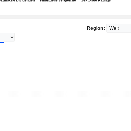
ezifische Dividenden
Finanzielle Vergleiche
Sektorale Ratings
Region: