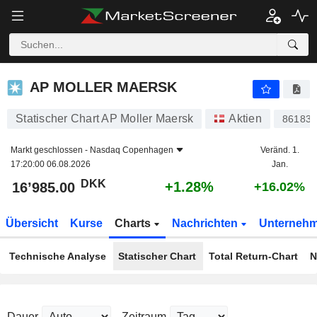
AP MOLLER MAERSK
16’985.00
kr
+1.28%
AP MOLLER MAERSK
Statischer Chart AP Moller Maersk
Aktien
86183
Markt geschlossen -
Nasdaq Copenhagen
Veränd. 1.
17:20:00 06.08.2026
Jan.
DKK
+1.28%
16’985.00
+16.02%
Übersicht
Kurse
Charts
Nachrichten
Unterneh
Technische Analyse
Statischer Chart
Total Return-Chart
N
Dauer
Zeitraum