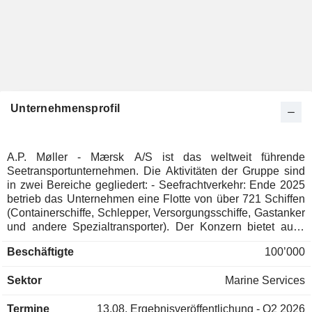
Unternehmensprofil
A.P. Møller - Mærsk A/S ist das weltweit führende
Seetransportunternehmen. Die Aktivitäten der Gruppe sind
in zwei Bereiche gegliedert: - Seefrachtverkehr: Ende 2025
betrieb das Unternehmen eine Flotte von über 721 Schiffen
(Containerschiffe, Schlepper, Versorgungsschiffe, Gastanker
und andere Spezialtransporter). Der Konzern bietet auch
Logistikdienstleistungen an. - Sonstiges: hauptsächlich
Beschäftigte
100’000
Aktivitäten im Zusammenhang mit dem Bau von Werften, der
Fabrikverwaltung (Kunststoff- und Gummiprodukte) und
Sektor
Marine Services
Unternehmensbeteiligungen. Der Nettoumsatz verteilt sich
geografisch wie folgt: Dänemark (1,1 %), Vereinigte Staaten
Termine
13.08.
Ergebnisveröffentlichung - Q2 2026
(21,8 %), China und Hongkong (4,8 %), Niederlande (3,9 %),