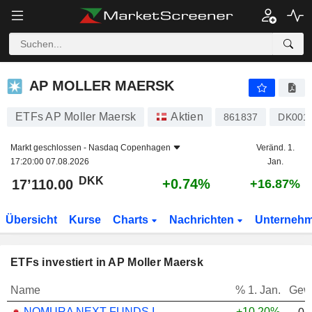
AP MOLLER MAERSK
17’110.00
kr
+0.74%
AP MOLLER MAERSK
ETFs AP Moller Maersk
Aktien
861837
DK001
Markt geschlossen -
Nasdaq Copenhagen
Veränd. 1.
17:20:00 07.08.2026
Jan.
DKK
+0.74%
17’110.00
+16.87%
Übersicht
Kurse
Charts
Nachrichten
Unterneh
ETFs investiert in AP Moller Maersk
Name
% 1. Jan.
Gew
NOMURA NEXT FUNDS INTERNATIONAL EQUITY MSCI-KOKUSAI (YEN-HEDGED) ETF - JPY
+10.20%