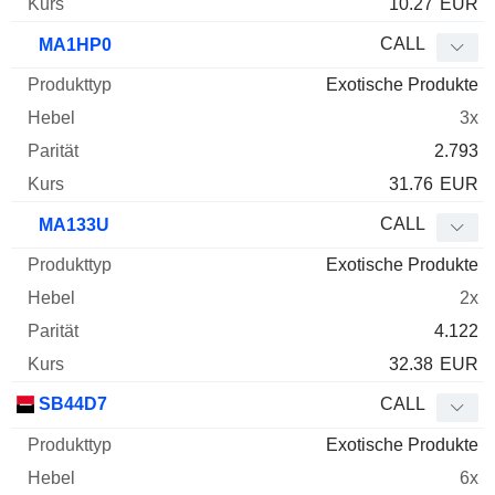
10.27
EUR
CALL
MA1HP0
Exotische Produkte
3x
2.793
31.76
EUR
CALL
MA133U
Exotische Produkte
2x
4.122
32.38
EUR
SB44D7
CALL
Exotische Produkte
6x