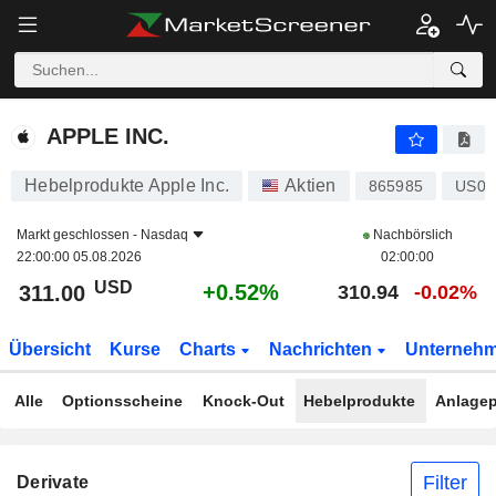
APPLE INC.
311.00
$
+0.52%
APPLE INC.
Hebelprodukte Apple Inc.
Aktien
865985
US03
Markt geschlossen -
Nasdaq
Nachbörslich
22:00:00 05.08.2026
02:00:00
USD
+0.52%
311.00
310.94
-0.02%
Übersicht
Kurse
Charts
Nachrichten
Unterneh
Alle
Optionsscheine
Knock-Out
Hebelprodukte
Anlagep
Filter
Derivate