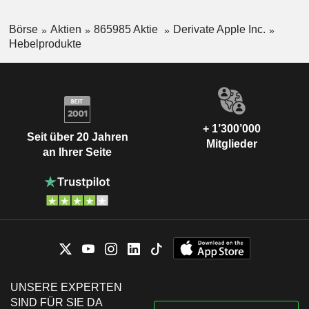
Börse
Aktien
865985 Aktie
Derivate Apple Inc.
Hebelprodukte
+ 1’300’000
Seit über 20 Jahren
Mitglieder
an Ihrer Seite
UNSERE EXPERTEN
SIND FÜR SIE DA