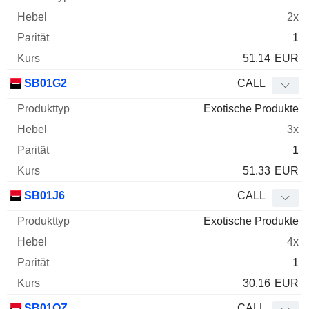
2x
1
51.14
EUR
SB01G2
CALL
Exotische Produkte
3x
1
51.33
EUR
SB01J6
CALL
Exotische Produkte
4x
1
30.16
EUR
SB01QZ
CALL