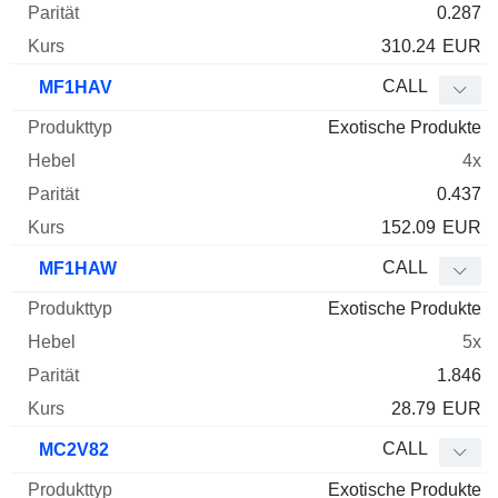
0.287
310.24
EUR
CALL
MF1HAV
Exotische Produkte
4x
0.437
152.09
EUR
CALL
MF1HAW
Exotische Produkte
5x
1.846
28.79
EUR
CALL
MC2V82
Exotische Produkte