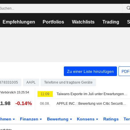
Empfehlungen
Portfolios
Watchlists
Trading
S
Zu einer Liste hinzufügen
PDF-
378331005
AAPL
Telefone und tragbare Geräte
Vorbörslich
15:25:54
11:09
Taiwans Exporte im Juli unter Erwartungen, doch KI-Nachfrage bleibt robust
1.98
-0.14%
06.08.
APPLE INC. : Bewertung von Citic Securities kaufen
ehmen
Finanzen
Bewertung
Konsens
Ratings
Te