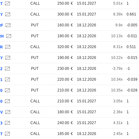
CALL
250.00
€
15.01.2027
5.01x
1
1T
CALL
300.00
€
15.01.2027
6.39x
0.661
1Y
PUT
160.00
€
18.12.2026
9.9x
-0.005
RF
PUT
180.00
€
18.12.2026
10.13x
-0.011
RH
CALL
320.00
€
18.12.2026
8.31x
0.511
8R
PUT
190.00
€
18.12.2026
10.22x
-0.015
XY
PUT
230.00
€
18.12.2026
-3.79x
-1
Y2
PUT
220.00
€
18.12.2026
10.34x
-0.039
Y1
PUT
210.00
€
18.12.2026
10.35x
-0.028
Y0
CALL
210.00
€
15.01.2027
3.05x
1
90
CALL
180.00
€
15.01.2027
2.36x
1
8V
CALL
240.00
€
15.01.2027
4.31x
1
93
CALL
185.00
€
18.12.2026
2.45x
1
8T