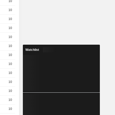
10
5.160
EUR
10
2.58 / 2.6
10
10.05
EUR
10
4.44 / 4.48
10
11.72
EUR
10
7.480
EUR
Watchlist
10
8.410
EUR
10
4.6 / 4.64
10
0.001 / 0.021
10
8.310
EUR
10
9.230
EUR
10
5.310
EUR
10
3.14 / 3.16