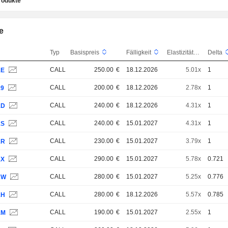
rodukte
e
Typ
Basispreis
Fälligkeit
Elastizität
Delta
CALL
250.00
€
18.12.2026
5.01x
1
1E
CALL
200.00
€
18.12.2026
2.78x
1
19
CALL
240.00
€
18.12.2026
4.31x
1
1D
CALL
240.00
€
15.01.2027
4.31x
1
1S
CALL
230.00
€
15.01.2027
3.79x
1
1R
CALL
290.00
€
15.01.2027
5.78x
0.721
1X
CALL
280.00
€
15.01.2027
5.25x
0.776
1W
CALL
280.00
€
18.12.2026
5.57x
0.785
1H
CALL
190.00
€
15.01.2027
2.55x
1
1M