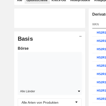
Alle
Optionsscheine
Knock-Out
Hebelprodukte
Anlagep
Derivat
WKN
HS2R
Basis
HS2R
Börse
HS2R
HS2R
HS2R
HS2R
HS2R
HS2R
Alle Länder
HS2R
Alle Arten von Produkten