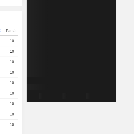
Parität
Kurs
10
5.900
EUR
10
9.960
EUR
10
6.690
EUR
10
6.810
EUR
10
7.600
EUR
10
3.35 / 3.37
10
3.95 / 3.99
10
3.76 / 3.8
10
10.88
EUR