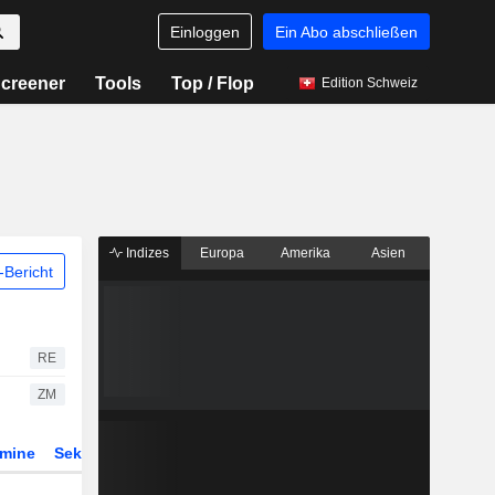
Einloggen
Ein Abo abschließen
creener
Tools
Top / Flop
Edition Schweiz
Indizes
Europa
Amerika
Asien
Bericht
RE
ZM
rmine
Sektor
Derivate
ETFs