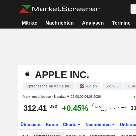
Märkte
Nachrichten
Analysen
Termine
APPLE INC.
Optionsscheine Apple Inc.
Aktien
865985
US0
Markt geschlossen -
Nasdaq
22:00:00 06.08.2026
312.41
+0.45%
USD
31
Übersicht
Kurse
Charts
Nachrichten
Untern