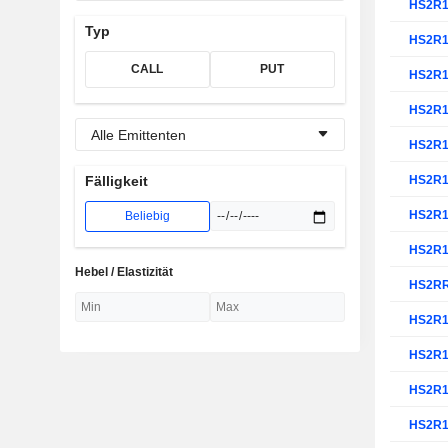
HS2R
Typ
HS2R
CALL
PUT
HS2R
HS2R
Alle Emittenten
HS2R
HS2R
Fälligkeit
HS2R
Beliebig
HS2R
Hebel / Elastizität
HS2R
HS2R
HS2R
HS2R
HS2R