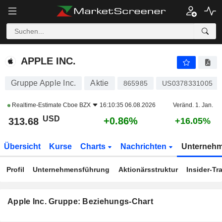
APPLE INC.
313.71
$
+0.87%
APPLE INC.
Gruppe Apple Inc.
Aktie
865985
US0378331005
Realtime-Estimate
Cboe BZX
16:10:35 06.08.2026
Veränd. 1. Jan.
USD
+0.86%
313.68
+16.05%
Übersicht
Kurse
Charts
Nachrichten
Unterneh
Profil
Unternehmensführung
Aktionärsstruktur
Insider-Tr
Apple Inc. Gruppe: Beziehungs-Chart