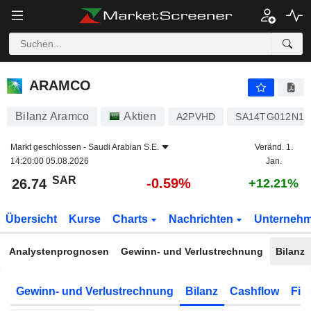
ARAMCO
26.74
﷼
-0.59%
ARAMCO
Bilanz Aramco
Aktien
A2PVHD
SA14TG012N13
Markt geschlossen -
Saudi Arabian S.E.
Veränd. 1.
14:20:00 05.08.2026
Jan.
SAR
-0.59%
26.74
+12.21%
Übersicht
Kurse
Charts
Nachrichten
Unterneh
Analystenprognosen
Gewinn- und Verlustrechnung
Bilanz
Gewinn- und Verlustrechnung
Bilanz
Cashflow
Fin