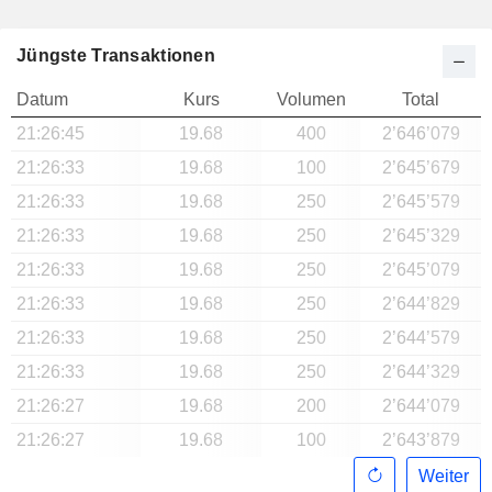
Jüngste Transaktionen
Datum
Kurs
Volumen
Total
21:26:45
19.68
400
2’646’079
21:26:33
19.68
100
2’645’679
21:26:33
19.68
250
2’645’579
21:26:33
19.68
250
2’645’329
21:26:33
19.68
250
2’645’079
21:26:33
19.68
250
2’644’829
21:26:33
19.68
250
2’644’579
21:26:33
19.68
250
2’644’329
21:26:27
19.68
200
2’644’079
21:26:27
19.68
100
2’643’879
Weiter