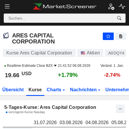
ARES CAPITAL CORPORATION
19.66
ARES CAPITAL
CORPORATION
Kurse Ares Capital Corporation
Aktien
A0DQY4
Realtime-Estimate
Cboe BZX
21:41:52 06.08.2026
Veränd. 1. Jan.
USD
+1.79%
19.66
-2.74%
Übersicht
Kurse
Charts
Nachrichten
Unterneh
5-Tages-Kurse: Ares Capital Corporation
verzögerte Kurse Nasdaq
31.07.2026
03.08.2026
04.08.2026
05.08.2