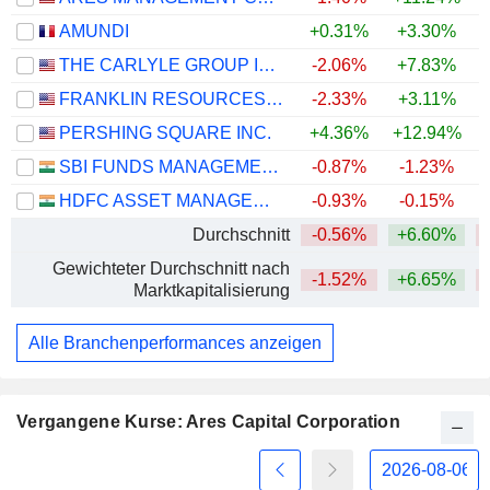
AMUNDI
+0.31%
+3.30%
+
THE CARLYLE GROUP INC.
-2.06%
+7.83%
FRANKLIN RESOURCES, INC.
-2.33%
+3.11%
+
PERSHING SQUARE INC.
+4.36%
+12.94%
SBI FUNDS MANAGEMENT LIMITED
-0.87%
-1.23%
HDFC ASSET MANAGEMENT COMPANY LIMITED
-0.93%
-0.15%
Durchschnitt
-0.56%
+6.60%
Gewichteter Durchschnitt nach
-1.52%
+6.65%
Marktkapitalisierung
Alle Branchenperformances anzeigen
Vergangene Kurse: Ares Capital Corporation