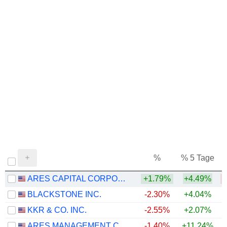
%
% 5 Tage
%
ARES CAPITAL CORPORATION
+1.79%
+4.49%
BLACKSTONE INC.
-2.30%
+4.04%
KKR & CO. INC.
-2.55%
+2.07%
ARES MANAGEMENT CORPORATION
-1.40%
+11.24%