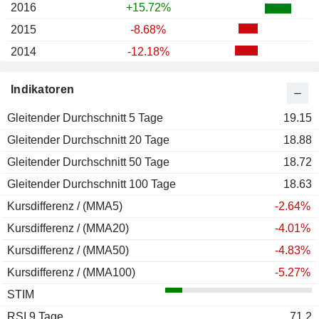
2016
+15.72%
2015
-8.68%
2014
-12.18%
2013
+1.54%
Indikatoren
2012
+13.27%
Gleitender Durchschnitt 5 Tage
2011
-6.25%
19.15
Gleitender Durchschnitt 20 Tage
2010
+32.37%
18.88
Gleitender Durchschnitt 50 Tage
2009
+96.68%
18.72
Gleitender Durchschnitt 100 Tage
2008
-56.73%
18.63
Kursdifferenz / (MMA5)
2007
-23.44%
-2.64%
Kursdifferenz / (MMA20)
2006
+18.92%
-4.01%
Kursdifferenz / (MMA50)
2005
-17.29%
-4.83%
Kursdifferenz / (MMA100)
2004
+29.36%
-5.27%
STIM
RSI 9 Tage
71.2