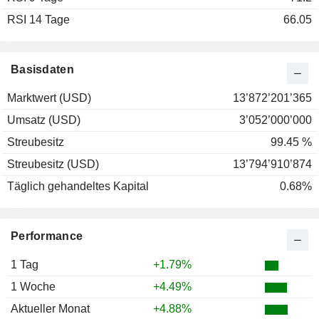
RSI 14 Tage
66.05
Basisdaten
Marktwert (USD)
13’872’201’365
Umsatz (USD)
3’052’000’000
Streubesitz
99.45 %
Streubesitz (USD)
13’794’910’874
Täglich gehandeltes Kapital
0.68%
Performance
1 Tag
+1.79%
1 Woche
+4.49%
Aktueller Monat
+4.88%