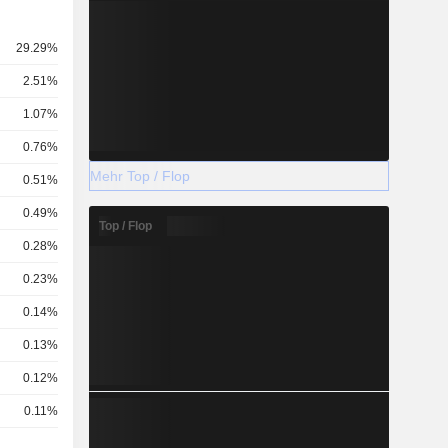
29.29%
2.51%
1.07%
0.76%
Mehr Top / Flop
0.51%
0.49%
Top / Flop
0.28%
0.23%
0.14%
0.13%
0.12%
0.11%
0.08%