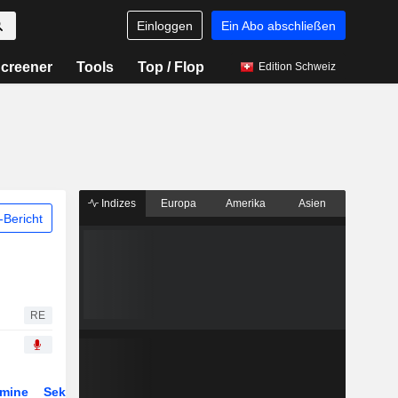
Einloggen
Ein Abo abschließen
creener
Tools
Top / Flop
Edition Schweiz
Indizes
Europa
Amerika
Asien
Bericht
RE
rmine
Sektor
Derivate