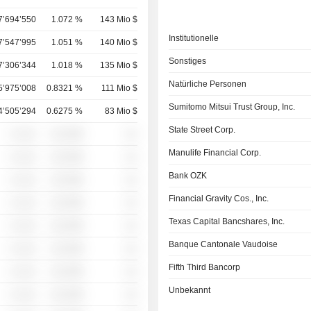
7’694’550
1.072 %
143 Mio $
Institutionelle
7’547’995
1.051 %
140 Mio $
Sonstiges
7’306’344
1.018 %
135 Mio $
Natürliche Personen
5’975’008
0.8321 %
111 Mio $
Sumitomo Mitsui Trust Group, Inc.
4’505’294
0.6275 %
83 Mio $
State Street Corp.
░ ░░░
░░░░%
░░
Manulife Financial Corp.
░ ░░░
░░░░%
░░
Bank OZK
░ ░░░
░░░░%
░░
Financial Gravity Cos., Inc.
░ ░░░
░░░░%
░░
Texas Capital Bancshares, Inc.
░ ░░░
░░░░%
░░
Banque Cantonale Vaudoise
░ ░░░
░░░░%
░░
Fifth Third Bancorp
░ ░░░
░░░░%
░░
Unbekannt
░ ░░░
░░░░%
░░