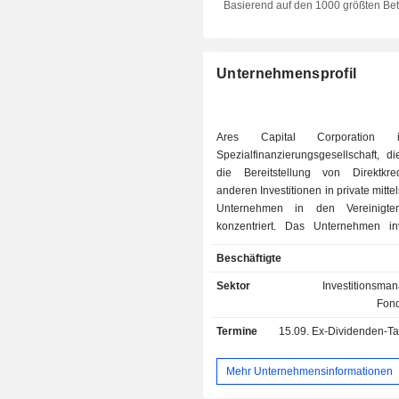
Basierend auf den 1000 größten Be
Deutschland
Schweiz
Unternehmensprofil
Hong Kong
Bermuda
Ares Capital Corporation 
Belgien
Spezialfinanzierungsgesellschaft, d
die Bereitstellung von Direktkr
Tschechische Republik
anderen Investitionen in private mitte
Puerto Rico
Unternehmen in den Vereinigte
konzentriert. Das Unternehmen inv
Cayman Islands
erster Linie in erstrangig besicher
Beschäftigte
(einschließlich Unitranche-Darl
Darlehen, die sowohl vorrangige
Sektor
Investitionsma
nachrangige Verbindlichkeiten kombi
Fond
der Regel in einer erstrangigen Posit
Termine
15.09.
Ex-Dividenden-Tag -
zweitrangig besicherte Darleh
vorrangig besicherten Darlehen inve
Unternehmen auch in nachrangige Sc
Mehr Unternehmensinformationen
die in einigen Fälle