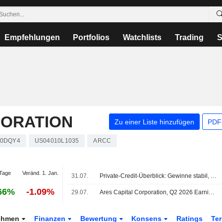
Empfehlungen
Portfolios
Watchlists
Trading
S
PORATION
Zu einer Liste hinzufügen
PDF-
0DQY4
US04010L1035
ARCC
Tage
Veränd. 1. Jan.
31.07.
Private-Credit-Überblick: Gewinne stabil, während Ausfälle und Rückgaben hoch bleiben
66%
-1.09%
29.07.
Ares Capital Corporation, Q2 2026 Earnings Call, Jul 29, 2026
ehmen
Finanzen
Bewertung
Konsens
Ratings
Te