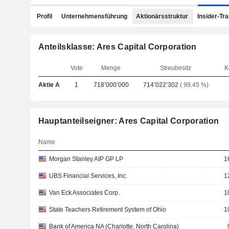
Profil
Unternehmensführung
Aktionärsstruktur
Insider-Tr
Anteilsklasse: Ares Capital Corporation
Vote
Menge
Streubesitz
K
Aktie A
1
718’000’000
714’022’302
( 99.45 %)
Hauptanteilseigner: Ares Capital Corporation
Name
Morgan Stanley AIP GP LP
1
UBS Financial Services, Inc.
1
Van Eck Associates Corp.
1
State Teachers Retirement System of Ohio
1
Bank of America NA (Charlotte, North Carolina)