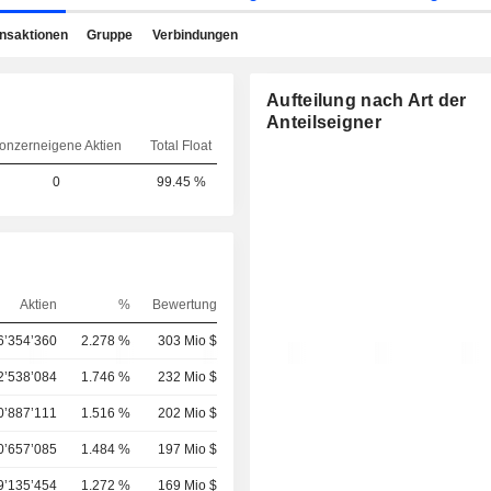
ansaktionen
Gruppe
Verbindungen
Aufteilung nach Art der
Anteilseigner
onzerneigene Aktien
Total Float
0
99.45 %
Aktien
%
Bewertung
6’354’360
2.278 %
303 Mio $
2’538’084
1.746 %
232 Mio $
0’887’111
1.516 %
202 Mio $
0’657’085
1.484 %
197 Mio $
9’135’454
1.272 %
169 Mio $