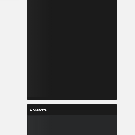
, sowie in
30% seines
zierende
en. Die
en sich auf
eistungen,
iche und
stungen,
liche und
stungen,
 Energie,
ndere. Die
es Capital
waltet.
Rohstoffe