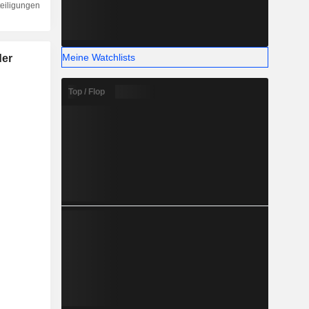
teiligungen
Meine Watchlists
der
Top / Flop