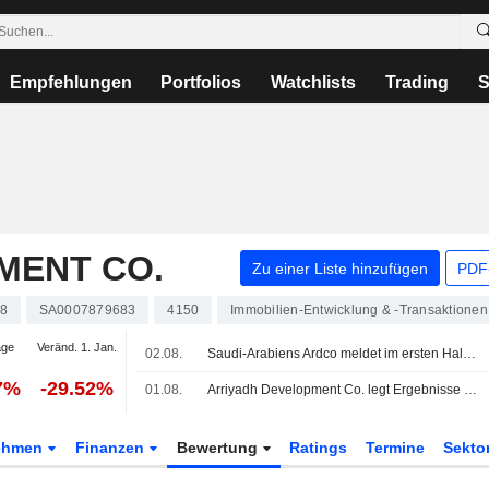
Empfehlungen
Portfolios
Watchlists
Trading
S
MENT CO.
Zu einer Liste hinzufügen
PDF-
8
SA0007879683
4150
Immobilien-Entwicklung & -Transaktione
age
Veränd. 1. Jan.
02.08.
Saudi-Arabiens Ardco meldet im ersten Halbjahr höheren Gewinn und Umsatz
7%
-29.52%
01.08.
Arriyadh Development Co. legt Ergebnisse für das zweite Quartal zum 30. Juni 2026 vor
ehmen
Finanzen
Bewertung
Ratings
Termine
Sekto