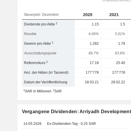
2020
2021
Steuerjahr: Dezember
2
Dividende pro Aktie
1.15
1.5
Rendite
6.69%
5.91%
2
Gewinn pro Aktie
1.282
1.79
Ausschüttungsquote
89.7%
83.8%
2
Referenzkurs
17.18
25.40
Anz. der Aktien (in Tausend)
177’778
177’778
Datum der Veröffentlichung
18.03.21
28.02.22
1
2
SAR in Millionen
SAR
Vergangene Dividenden: Arriyadh Development
14.05.2026
Ex-Dividenden-Tag - 0.25 SAR