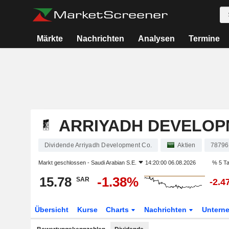
Märkte
Nachrichten
Analysen
Termine
ARRIYADH DEVELOP
Dividende Arriyadh Development Co.
Aktien
78796
Markt geschlossen -
Saudi Arabian S.E.
14:20:00 06.08.2026
% 5 T
15.78
-1.38%
SAR
-2.4
Übersicht
Kurse
Charts
Nachrichten
Untern