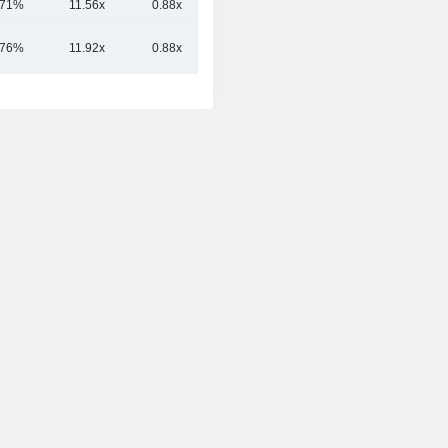
.71%
11.56x
0.88x
2.85x
.76%
11.92x
0.88x
2.96x