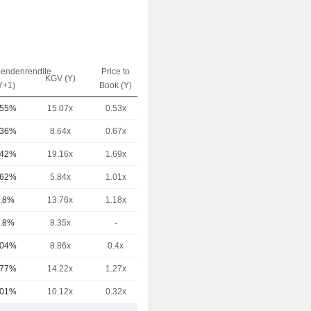
dendenrendite
Price to
EV / Sales
KGV (Y)
Y+1)
Book (Y)
(Y)
.55%
15.07x
0.53x
4.79x
.36%
8.64x
0.67x
1.5x
.42%
19.16x
1.69x
4.05x
.62%
5.84x
1.01x
0.68x
.8%
13.76x
1.18x
3.05x
.8%
8.35x
-
0.93x
.04%
8.86x
0.4x
2.28x
.77%
14.22x
1.27x
6.72x
.01%
10.12x
0.32x
1.64x