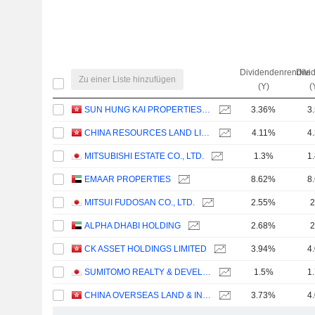
Dividendenrendite
Divi
Zu einer Liste hinzufügen
(Y)
(
SUN HUNG KAI PROPERTIES LIMITED
3.36%
3
CHINA RESOURCES LAND LIMITED
4.11%
4
MITSUBISHI ESTATE CO., LTD.
1.3%
1
EMAAR PROPERTIES
8.62%
8
MITSUI FUDOSAN CO., LTD.
2.55%
2
ALPHA DHABI HOLDING
2.68%
2
CK ASSET HOLDINGS LIMITED
3.94%
4
SUMITOMO REALTY & DEVELOPMENT CO., LTD.
1.5%
1
CHINA OVERSEAS LAND & INVESTMENT LIMITED
3.73%
4