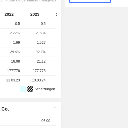
2022
2023
2024
2025
0.5
0.5
0.5
0.5
2.77%
2.37%
1.49%
2.23%
1.69
1.527
1.666
1.303
29.6%
32.7%
30%
38.4%
18.08
21.12
33.60
22.39
177’778
177’778
177’778
233’931
22.03.23
13.03.24
02.03.25
08.03.26
Schätzungen
 Co.
06:00