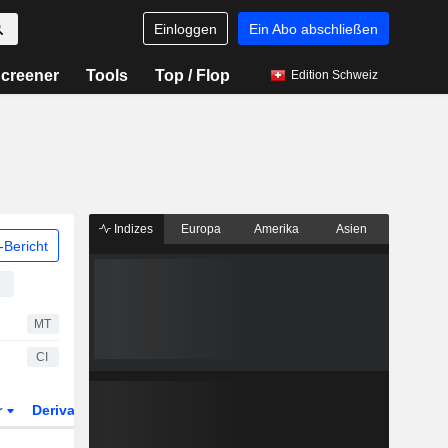
Einloggen
Ein Abo abschließen
creener
Tools
Top / Flop
Edition Schweiz
Indizes
Europa
Amerika
Asien
Bericht
n
MT
CI
r
Derivate
ETFs