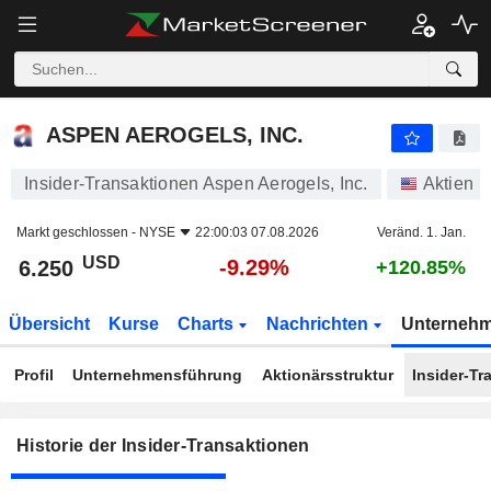
ASPEN AEROGELS, INC.
ASPEN AEROGELS, INC.
Insider-Transaktionen Aspen Aerogels, Inc.
Aktien
Markt geschlossen -
NYSE
22:00:03 07.08.2026
Veränd. 1. Jan.
USD
-9.29%
6.250
+120.85%
Übersicht
Kurse
Charts
Nachrichten
Unterneh
Profil
Unternehmensführung
Aktionärsstruktur
Insider-Tr
Historie der Insider-Transaktionen