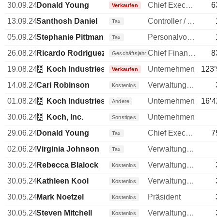
30.09.24
Donald Young
Chief Executive Officer (CEO)
6
Verkaufen
13.09.24
Santhosh Daniel
Controller / Auditor
Tax
05.09.24
Stephanie Pittman
Personalvorstand
Tax
26.08.24
Ricardo Rodriguez
Chief Financial Officer (CFO)
8
Geschäftsjahr
19.08.24
Koch Industries LLC
Unternehmen
123’
Verkaufen
14.08.24
Cari Robinson
Verwaltungsratsmitglied
Kostenlos
01.08.24
Koch Industries LLC (Investment Management
Unternehmen
16’4
Andere
30.06.24
Koch, Inc.
Unternehmen
Sonstiges
29.06.24
Donald Young
Chief Executive Officer (CEO)
7
Tax
02.06.24
Virginia Johnson
Verwaltungsdirektor
Tax
30.05.24
Rebecca Blalock
Verwaltungsratsmitglied
Kostenlos
30.05.24
Kathleen Kool
Verwaltungsratsmitglied
Kostenlos
30.05.24
Mark Noetzel
Präsident
Kostenlos
30.05.24
Steven Mitchell
Verwaltungsratsmitglied
Kostenlos