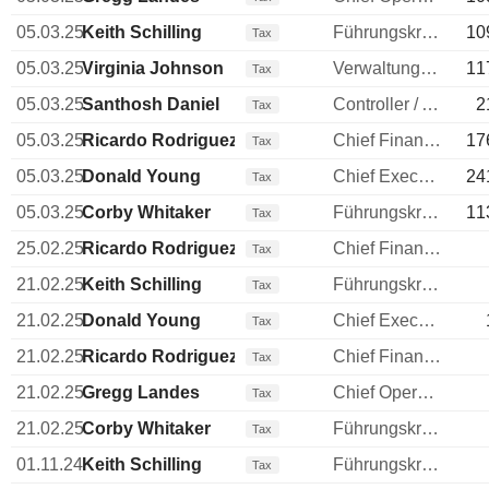
05.03.25
Keith Schilling
Führungskraft / leitender Angestellter
10
Tax
05.03.25
Virginia Johnson
Verwaltungsdirektor
11
Tax
05.03.25
Santhosh Daniel
Controller / Auditor
2
Tax
05.03.25
Ricardo Rodriguez
Chief Financial Officer (CFO)
17
Tax
05.03.25
Donald Young
Chief Executive Officer (CEO)
24
Tax
05.03.25
Corby Whitaker
Führungskraft / leitender Angestellter
11
Tax
25.02.25
Ricardo Rodriguez
Chief Financial Officer (CFO)
Tax
21.02.25
Keith Schilling
Führungskraft / leitender Angestellter
Tax
21.02.25
Donald Young
Chief Executive Officer (CEO)
Tax
21.02.25
Ricardo Rodriguez
Chief Financial Officer (CFO)
Tax
21.02.25
Gregg Landes
Chief Operating Officer (COO)
Tax
21.02.25
Corby Whitaker
Führungskraft / leitender Angestellter
Tax
01.11.24
Keith Schilling
Führungskraft / leitender Angestellter
Tax