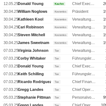
12.05.25
Donald Young
Chief Executive Officer (CEO)
2
Kaufen
30.04.25
William Noglows
Präsident
1
Kostenlos
30.04.25
Kathleen Kool
Verwaltungsratsmitglied
1
Kostenlos
30.04.25
Cari Robinson
Verwaltungsratsmitglied
1
Kostenlos
30.04.25
Steven Mitchell
Verwaltungsratsmitglied
1
Kostenlos
30.04.25
James Sweetnam
Verwaltungsratsmitglied
1
Kostenlos
07.03.25
Virginia Johnson
Verwaltungsdirektor
Tax
07.03.25
Corby Whitaker
Führungskraft / leitender Angestellter
Tax
07.03.25
Donald Young
Chief Executive Officer (CEO)
Tax
07.03.25
Keith Schilling
Führungskraft / leitender Angestellter
Tax
07.03.25
Ricardo Rodriguez
Chief Financial Officer (CFO)
Tax
07.03.25
Gregg Landes
Chief Operating Officer (COO)
Tax
05.03.25
Stephanie Pittman
Personalvorstand
9
Tax
05.03.25
Gregg Landes
Chief Operating Officer (COO)
10
Tax