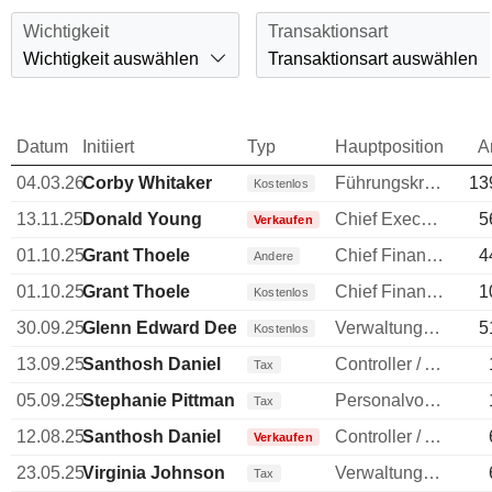
Wichtigkeit
Transaktionsart
Wichtigkeit auswählen
Transaktionsart auswählen
Datum
Initiiert
Typ
Hauptposition
A
04.03.26
Corby Whitaker
Führungskraft / leitender Angestellter
13
Kostenlos
13.11.25
Donald Young
Chief Executive Officer (CEO)
5
Verkaufen
01.10.25
Grant Thoele
Chief Financial Officer (CFO)
4
Andere
01.10.25
Grant Thoele
Chief Financial Officer (CFO)
1
Kostenlos
30.09.25
Glenn Edward Deegan
Verwaltungsdirektor
5
Kostenlos
13.09.25
Santhosh Daniel
Controller / Auditor
Tax
05.09.25
Stephanie Pittman
Personalvorstand
Tax
12.08.25
Santhosh Daniel
Controller / Auditor
Verkaufen
23.05.25
Virginia Johnson
Verwaltungsdirektor
Tax