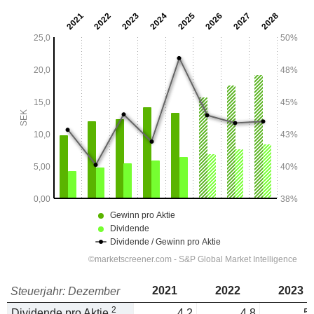
2021
2022
2023
Steuerjahr: Dezember
2
Dividende pro Aktie
4.2
4.8
5.