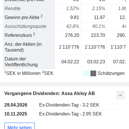
Rendite
1.52%
2.15%
1.86
2
Gewinn pro Aktie
9.81
11.97
12.2
Ausschüttungsquote
42.8%
40.1%
44
2
Referenzkurs
276.20
223.70
290.3
Anz. der Aktien (in
1’110’776
1’110’776
1’110’77
Tausend)
Datum der
04.02.22
03.02.23
07.02.2
Veröffentlichung
1
2
SEK in Millionen
SEK
Schätzungen
Vergangene Dividenden: Assa Abloy AB
29.04.2026
Ex-Dividenden-Tag - 3.2 SEK
10.11.2025
Ex-Dividenden-Tag - 2.95 SEK
Mehr sehen