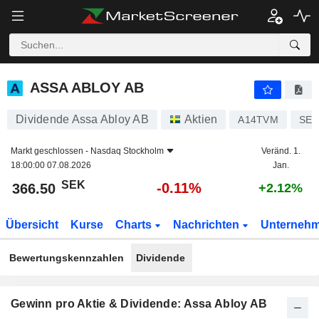
ASSA ABLOY AB
366.50
kr
-0.11%
ASSA ABLOY AB
Dividende Assa Abloy AB
Aktien
A14TVM
SE0
Markt geschlossen -
Nasdaq Stockholm
Veränd. 1.
18:00:00 07.08.2026
Jan.
SEK
-0.11%
366.50
+2.12%
Übersicht
Kurse
Charts
Nachrichten
Unterneh
Bewertungskennzahlen
Dividende
Gewinn pro Aktie & Dividende: Assa Abloy AB