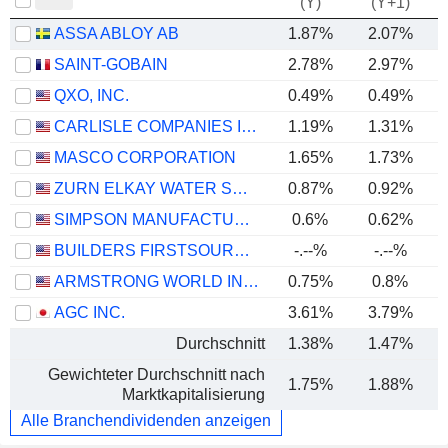
(Y)
(Y+1)
ASSA ABLOY AB
1.87%
2.07%
SAINT-GOBAIN
2.78%
2.97%
QXO, INC.
0.49%
0.49%
CARLISLE COMPANIES INCORPORATED
1.19%
1.31%
MASCO CORPORATION
1.65%
1.73%
ZURN ELKAY WATER SOLUTIONS CORPORATION
0.87%
0.92%
SIMPSON MANUFACTURING CO., INC.
0.6%
0.62%
BUILDERS FIRSTSOURCE, INC.
-.--%
-.--%
ARMSTRONG WORLD INDUSTRIES, INC.
0.75%
0.8%
AGC INC.
3.61%
3.79%
Durchschnitt
1.38%
1.47%
Gewichteter Durchschnitt nach
1.75%
1.88%
Marktkapitalisierung
Alle Branchendividenden anzeigen